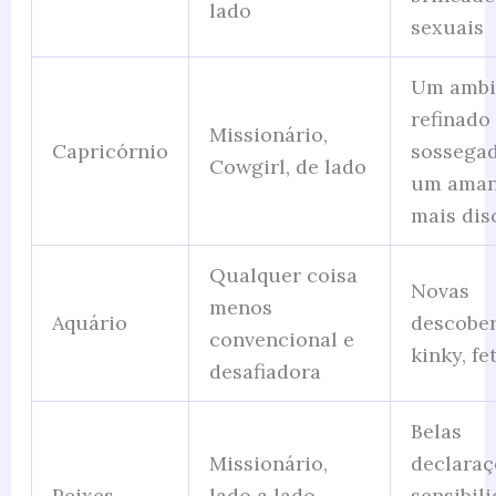
lado
sexuais
Um ambi
refinado
Missionário,
Capricórnio
sossegad
Cowgirl, de lado
um aman
mais dis
Qualquer coisa
Novas
menos
Aquário
descober
convencional e
kinky, fet
desafiadora
Belas
Missionário,
declaraç
Peixes
lado a lado,
sensibil