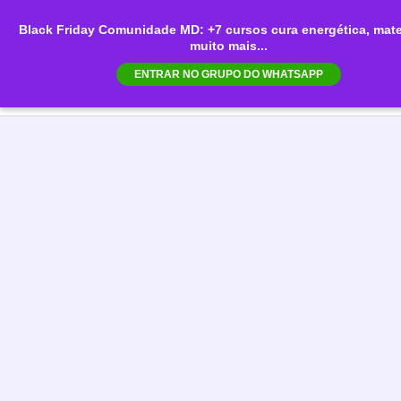
Ir
Black Friday Comunidade MD: +7 cursos cura energética, mater
para
muito mais...
Mai
o
ENTRAR NO GRUPO DO WHATSAPP
conteúdo
Men