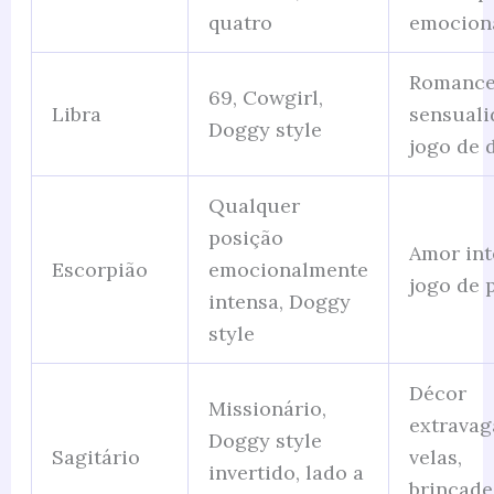
quatro
emocion
Romance
69, Cowgirl,
Libra
sensuali
Doggy style
jogo de 
Qualquer
posição
Amor int
Escorpião
emocionalmente
jogo de 
intensa, Doggy
style
Décor
Missionário,
extravag
Doggy style
Sagitário
velas,
invertido, lado a
brincade