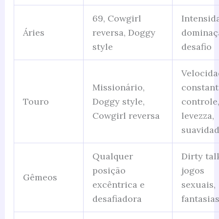
69, Cowgirl
Intensid
Áries
reversa, Doggy
dominaç
style
desafio
Velocida
Missionário,
constant
Touro
Doggy style,
controle
Cowgirl reversa
levezza,
suavida
Qualquer
Dirty tal
posição
jogos
Gêmeos
excêntrica e
sexuais,
desafiadora
fantasia