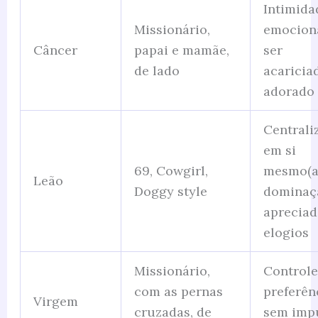
Intimida
Missionário,
emociona
Câncer
papai e mamãe,
ser
de lado
acaricia
adorado
Centrali
em si
69, Cowgirl,
mesmo(a
Leão
Doggy style
dominaç
apreciad
elogios
Missionário,
Controle
com as pernas
preferên
Virgem
cruzadas, de
sem imp