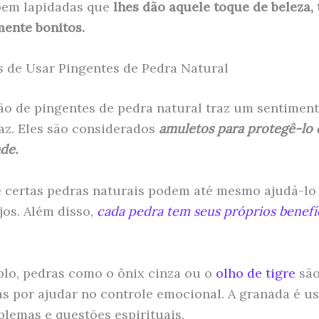
bem lapidadas que
lhes dão aquele toque de beleza,
mente bonitos.
s de Usar Pingentes de Pedra Natural
ção de pingentes de pedra natural traz um sentimen
az. Eles são considerados
amuletos para protegê-lo 
ade.
e certas pedras naturais podem até mesmo ajudá-lo 
jos. Além disso,
cada pedra tem seus próprios benefí
lo, pedras como o ônix cinza ou o
olho de tigre
sã
s por ajudar no controle emocional. A granada é u
blemas e questões espirituais.