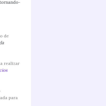
 tornando-
to de
da
a realizar
cios
o
sada para