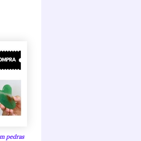
s
em pedras