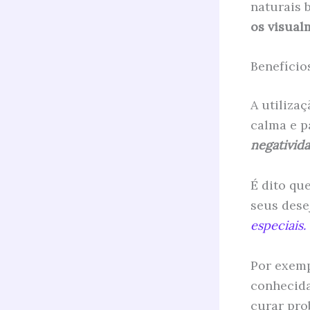
naturais 
os visual
Benefício
A utiliza
calma e p
negativid
É dito qu
seus dese
especiais.
Por exemp
conhecida
curar pro