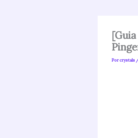
[Guia
Pinge
Por
crystals