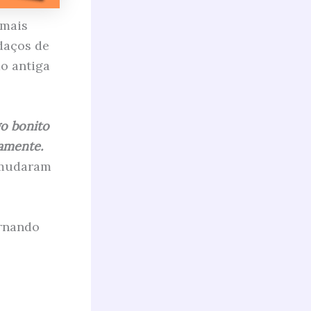
 mais
daços de
ão antiga
go bonito
camente.
s mudaram
ornando