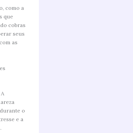
ho, como a
s que
ndo cobras
perar seus
 com as
res
 A
lareza
 durante o
tresse e a
.