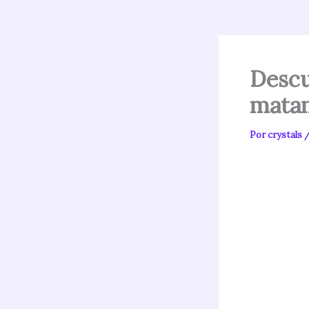
Descu
matan
Por
crystals