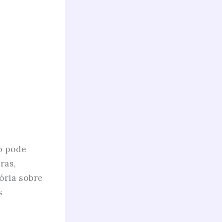
o pode
ras,
ória sobre
s