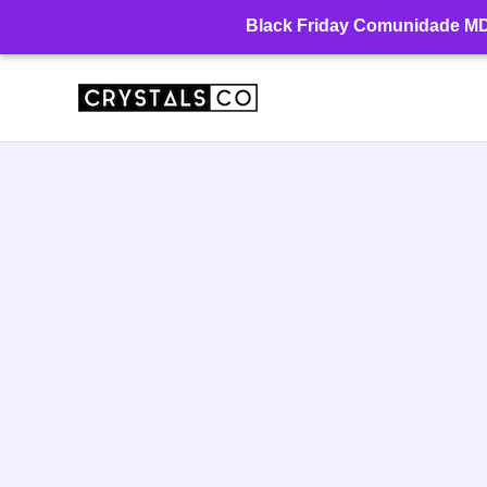
Ir
Black Friday Comunidade MD: 
para
o
conteúdo