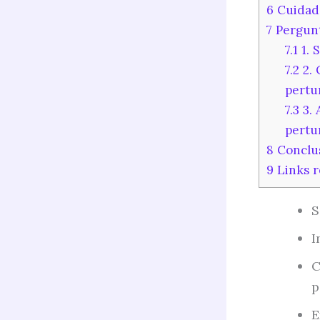
6
Cuidado
7
Pergunt
7.1
1. 
7.2
2. 
pertu
7.3
3. 
pertu
8
Conclu
9
Links r
S
I
C
p
E