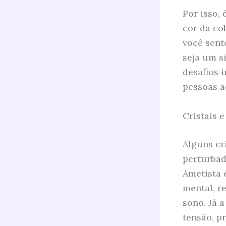
Por isso,
cor da co
você sent
seja um s
desafios 
pessoas a
Cristais 
Alguns cr
perturbad
Ametista 
mental, r
sono. Já 
tensão, p