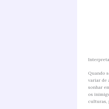
Interpret
Quando se
variar de
sonhar em
os inimig
culturas,