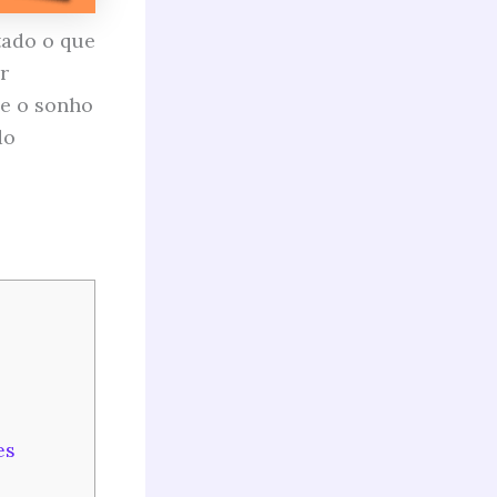
tado o que
r
se o sonho
do
es