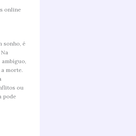
s online
m sonho, é
 Na
o ambíguo,
 a morte.
a
flitos ou
m pode