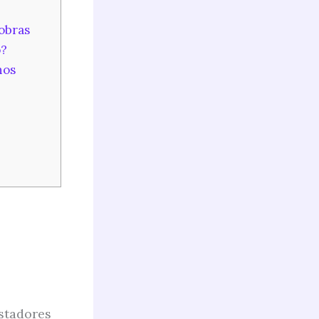
obras
o?
hos
stadores