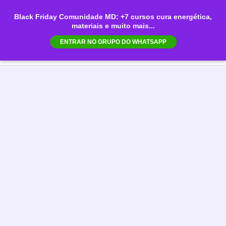
Ir
Black Friday Comunidade MD: +7 cursos cura energética,
para
materiais e muito mais...
Mai
o
ENTRAR NO GRUPO DO WHATSAPP
conteúdo
Men