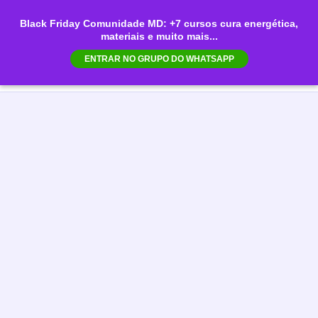
Ir
Black Friday Comunidade MD: +7 cursos cura energética,
para
materiais e muito mais...
Mai
o
ENTRAR NO GRUPO DO WHATSAPP
conteúdo
Men