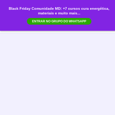
Ir
Black Friday Comunidade MD: +7 cursos cura energética,
para
materiais e muito mais...
Mai
o
ENTRAR NO GRUPO DO WHATSAPP
conteúdo
Men