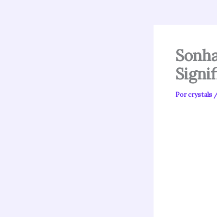
Sonha
Signif
Por
crystals