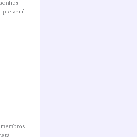
 sonhos
 que você
s membros
está