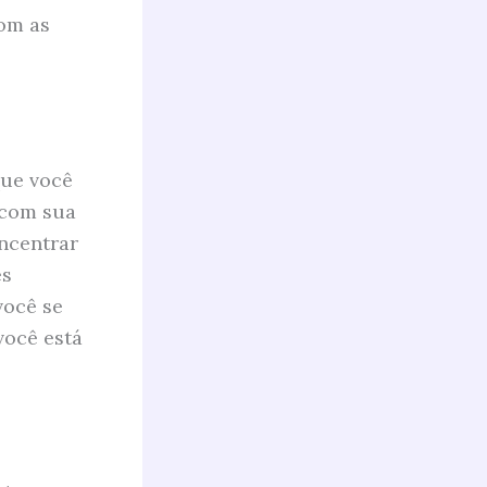
om as
que você
 com sua
ncentrar
es
você se
você está