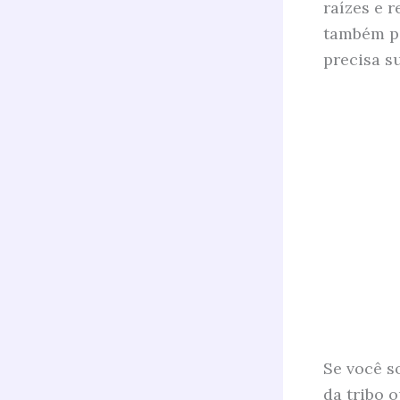
raízes e 
também po
precisa s
Se você s
da tribo 