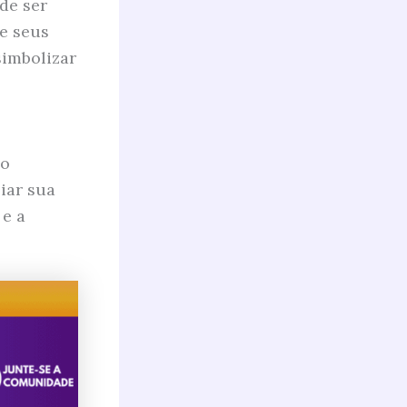
de ser
e seus
simbolizar
ho
iar sua
 e a