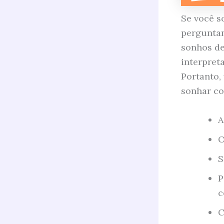
Se você s
perguntan
sonhos de
interpret
Portanto,
sonhar co
A
O
S
P
c
C