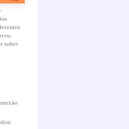
e
dos
iferentes
rreu.
er sobre
conexão
ndios