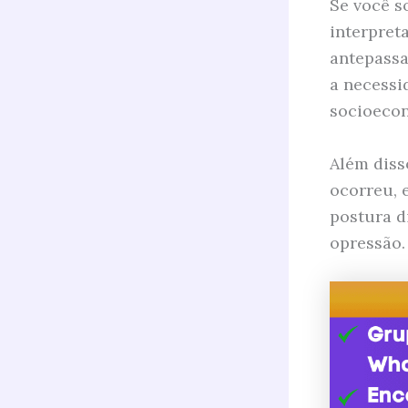
Se você s
interpret
antepassa
a necessi
socioeco
Além diss
ocorreu, 
postura d
opressão.