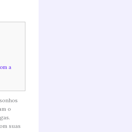
com a
 sonhos
zam o
gas.
com suas