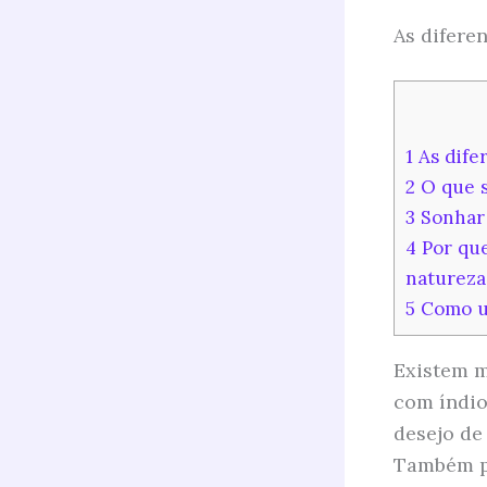
As difere
1
As dife
2
O que s
3
Sonhar 
4
Por que
natureza
5
Como us
Existem m
com índio
desejo de
Também po