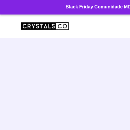
Ir
Black Friday Comunidade MD: 
para
o
conteúdo