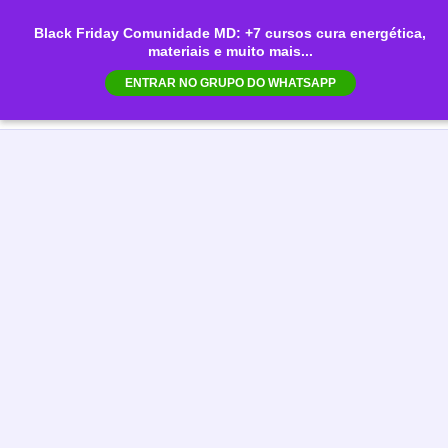
Ir
Black Friday Comunidade MD: +7 cursos cura energética,
para
materiais e muito mais...
Mai
o
ENTRAR NO GRUPO DO WHATSAPP
conteúdo
Men