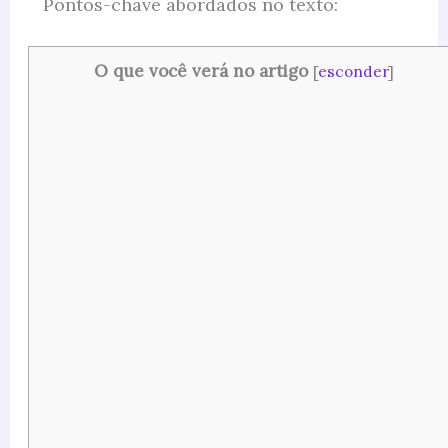
Pontos-chave abordados no texto:
O que você verá no artigo
[
esconder
]