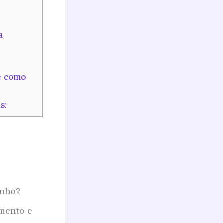
a
e como
s:
onho?
mento e