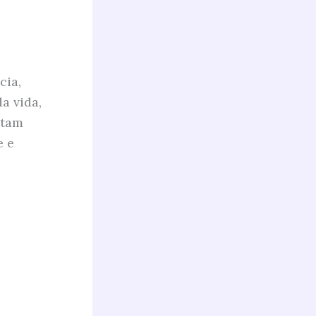
cia,
a vida,
ntam
e e