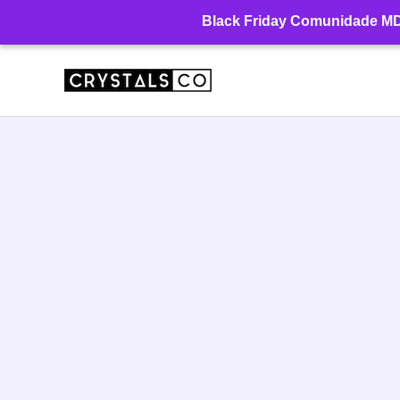
Ir
Black Friday Comunidade MD: 
para
o
conteúdo