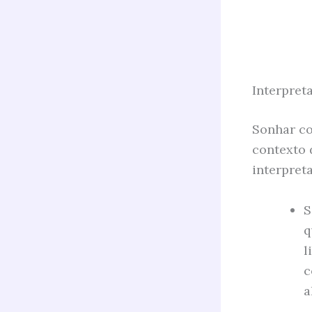
Interpret
Sonhar co
contexto 
interpret
S
q
l
c
a