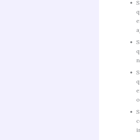
S
q
e
a
S
q
n
S
q
e
o
S
c
i