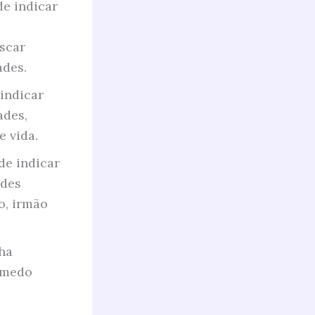
de indicar
scar
ades.
indicar
ades,
e vida.
de indicar
ades
o, irmão
nha
 medo