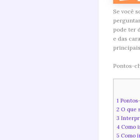
Se você s
perguntan
pode ter 
e das car
principai
Pontos-ch
1
Pontos-
2
O que s
3
Interpr
4
Como in
5
Como in