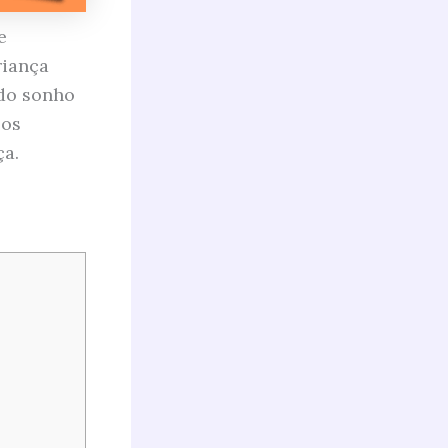
e
riança
 do sonho
 os
ça.