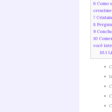
6
Como us
crescime
7
Cristai
8
Pergunt
9
Conclu
10
Coment
você inte
10.1
Li
O
I
C
C
C