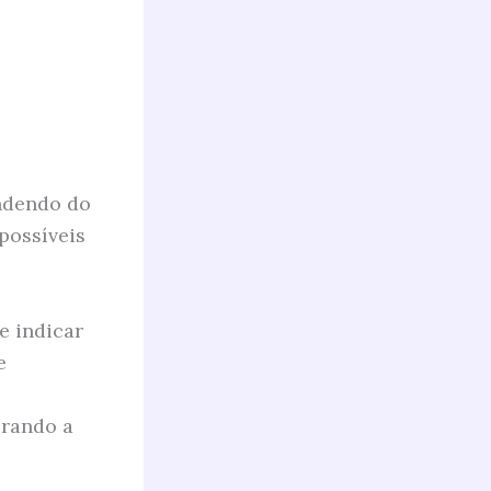
endendo do
possíveis
e indicar
e
erando a