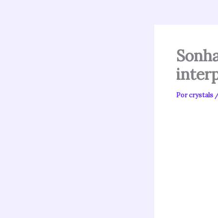
Sonha
inter
Por
crystals