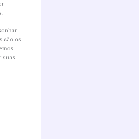
er
.
 sonhar
s são os
remos
r suas