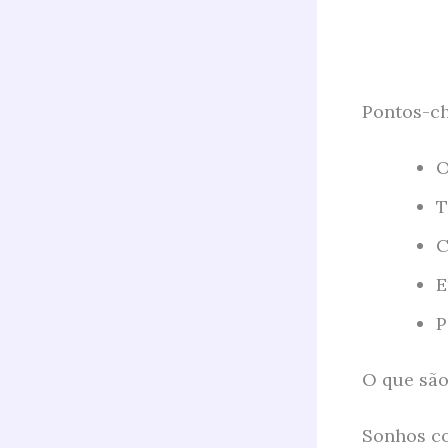
Pontos-ch
O
T
C
E
P
O que sã
Sonhos co