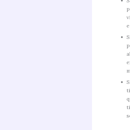
S
p
v
e
S
p
a
e
m
S
t
q
t
s