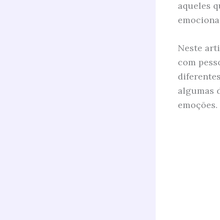
aqueles q
emocionan
Neste art
com pesso
diferente
algumas d
emoções.