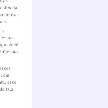
, as
cidos da
onamentos
oas.
as
 formas
 que você
sonho são
esses
a com
te, esse
de sua