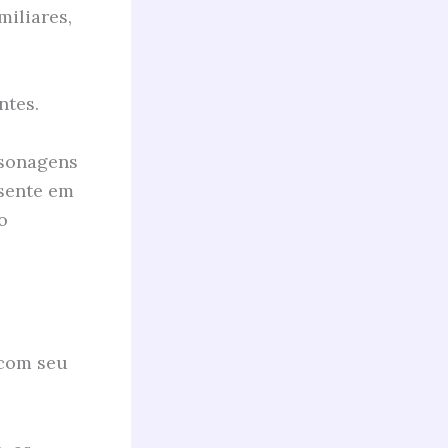
miliares,
ntes.
rsonagens
 sente em
o
 com seu