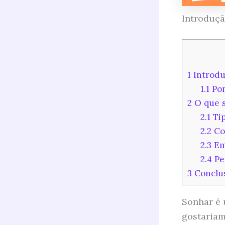
Introduç
1
Introdu
1.1
Pon
2
O que s
2.1
Tip
2.2
Co
2.3
Emo
2.4
Pe
3
Conclu
Sonhar é 
gostariam