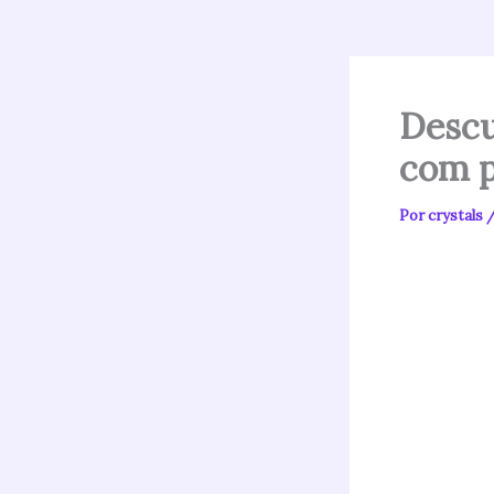
Descu
com p
Por
crystals