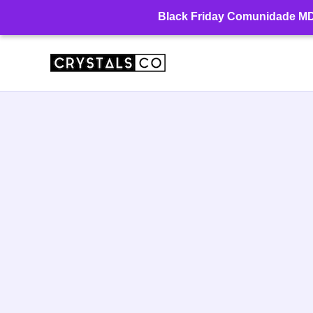
Ir
Black Friday Comunidade MD: 
para
o
conteúdo