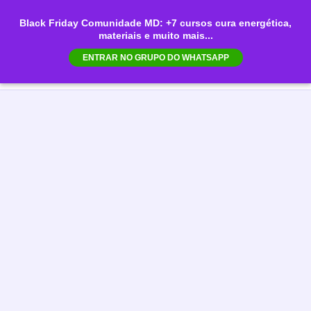
Ir
Black Friday Comunidade MD: +7 cursos cura energética,
para
materiais e muito mais...
Mai
o
ENTRAR NO GRUPO DO WHATSAPP
conteúdo
Men