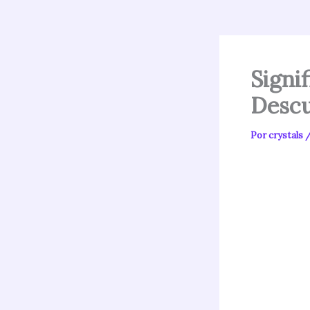
Signi
Descu
Por
crystals