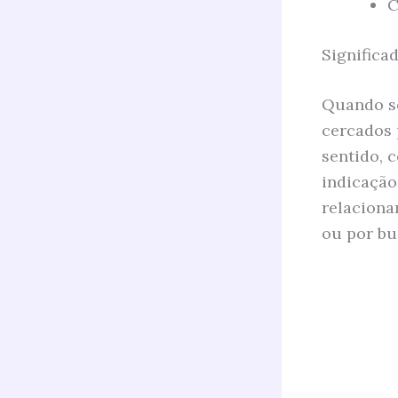
C
Significa
Quando so
cercados 
sentido, 
indicação
relaciona
ou por bu