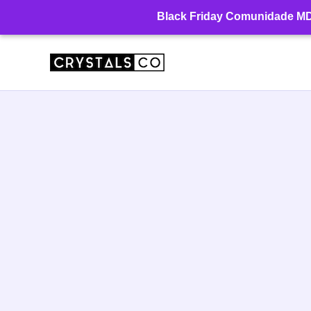
Ir
Black Friday Comunidade MD: 
para
o
conteúdo