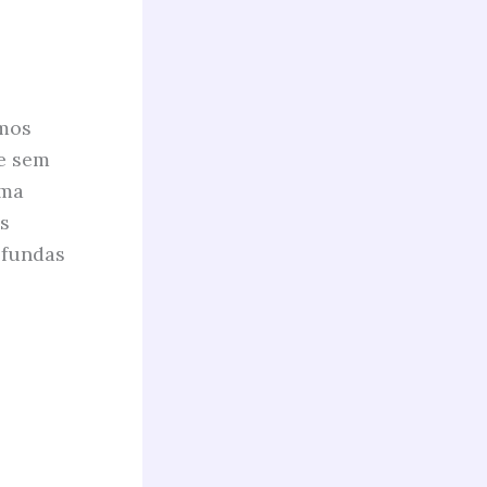
amos
e sem
uma
s
ofundas