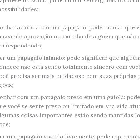
aparece no sonho pode mudar seu significado. Abai
ossibilidades:
onhar acariciando um papagaio: pode indicar que v
uscando aprovação ou carinho de alguém que não 
orrespondendo;
er um papagaio falando: pode significar que algué
onhece não está sendo totalmente sincero com voc
ocê precisa ser mais cuidadoso com suas próprias 
ções;
onhar com um papagaio preso em uma gaiola: pode
ue você se sente preso ou limitado em sua vida atu
lgumas coisas importantes estão sendo mantidas l
ocê;
er um papagaio voando livremente: pode representa