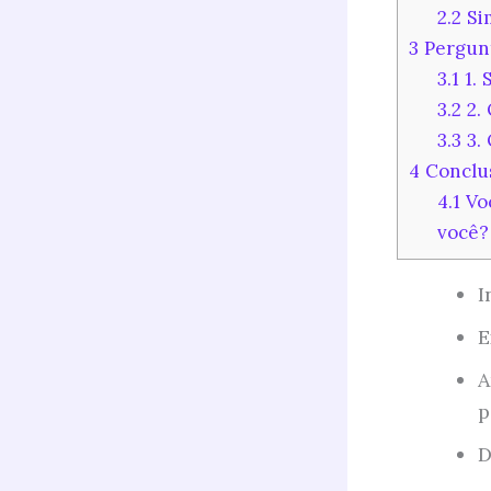
2.2
Sim
3
Pergunt
3.1
1. 
3.2
2. 
3.3
3. 
4
Conclu
4.1
Voc
você?
I
E
A
p
D