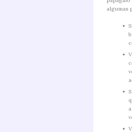
papagaio 
algumas p
S
b
c
V
c
v
a
S
q
a
v
V