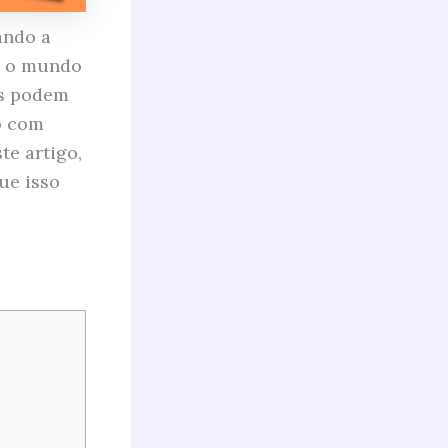
ando a
m o mundo
os podem
o com
te artigo,
ue isso