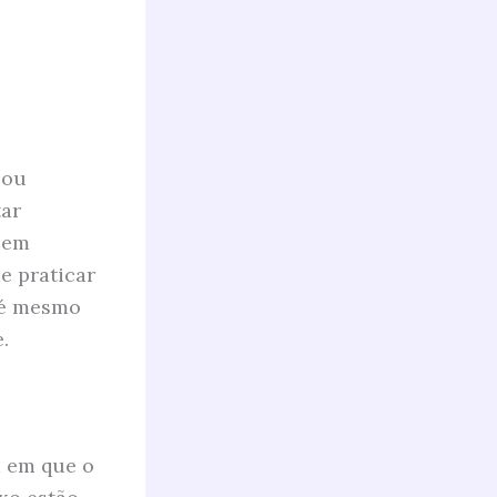
 ou
tar
 em
e praticar
até mesmo
.
a em que o