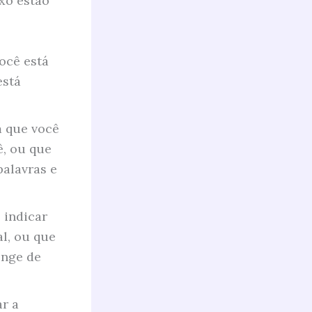
xo estão
ocê está
está
m que você
ê, ou que
palavras e
 indicar
al, ou que
onge de
r a