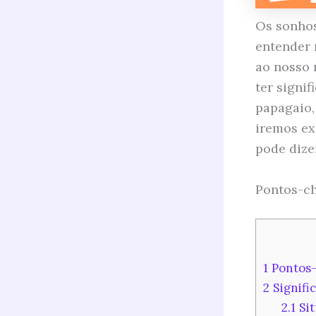
Os sonhos
entender 
ao nosso
ter signi
papagaio,
iremos ex
pode dize
Pontos-ch
1
Pontos-
2
Signifi
2.1
Sit