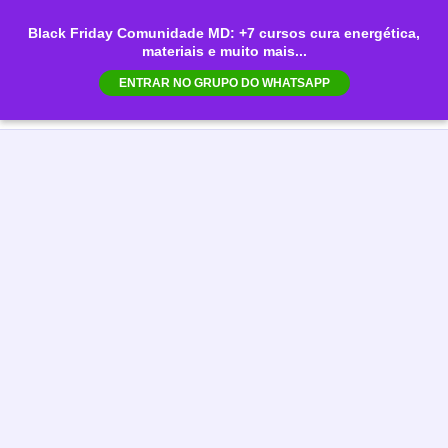
Ir
Black Friday Comunidade MD: +7 cursos cura energética,
para
materiais e muito mais...
Mai
o
ENTRAR NO GRUPO DO WHATSAPP
conteúdo
Men