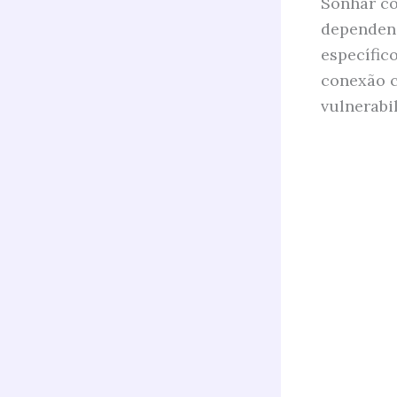
Sonhar co
dependend
específic
conexão c
vulnerabi