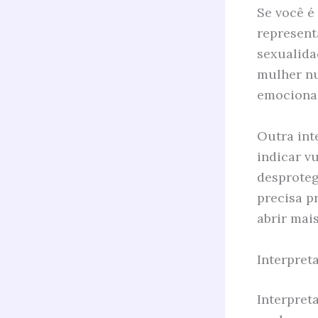
Se você é
represent
sexualida
mulher nu
emocional
Outra int
indicar v
desproteg
precisa p
abrir mai
Interpret
Interpret