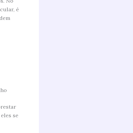
s. No
cular, é
odem
nho
restar
eles se