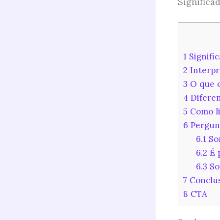
Significa
1
Signifi
2
Interpr
3
O que o
4
Diferen
5
Como li
6
Pergun
6.1
Son
6.2
É p
6.3
So
7
Conclu
8
CTA