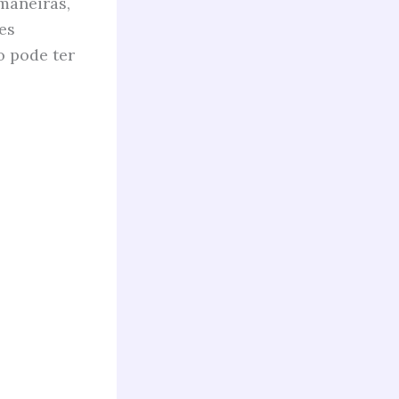
maneiras,
es
o pode ter