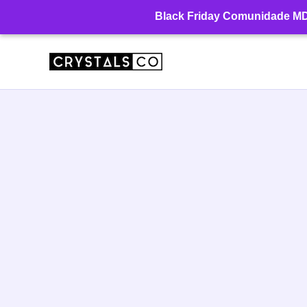
Ir
Black Friday Comunidade MD: 
para
o
conteúdo