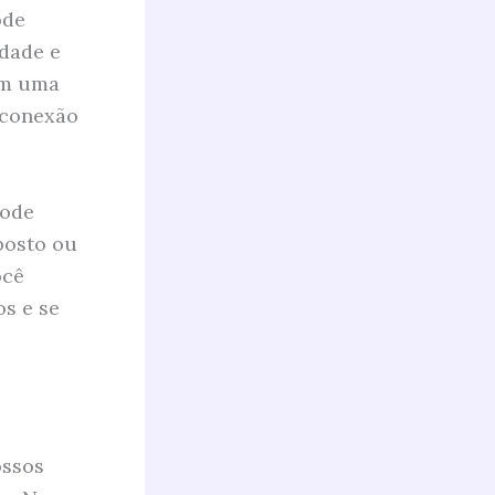
ode
dade e
om uma
 conexão
pode
posto ou
ocê
s e se
ossos