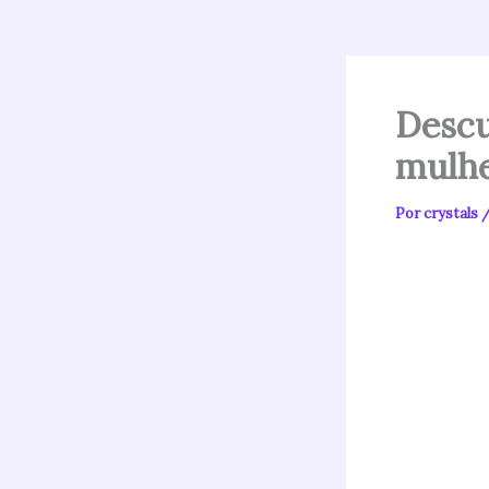
Descu
mulhe
Por
crystals