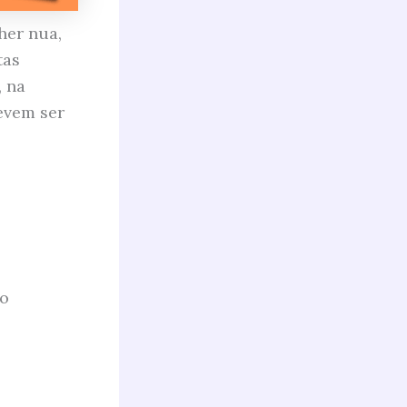
her nua,
tas
, na
evem ser
 o