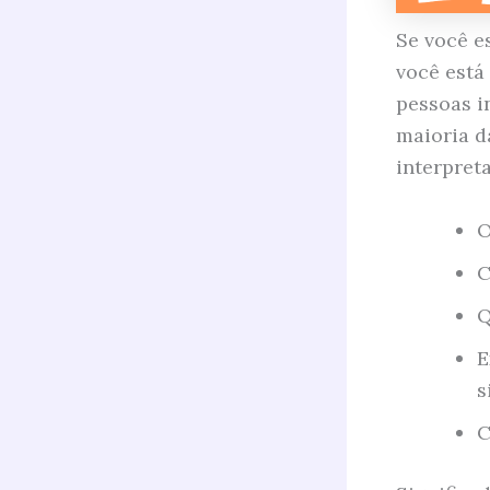
Se você e
você está
pessoas i
maioria d
interpreta
O
C
Q
E
s
C