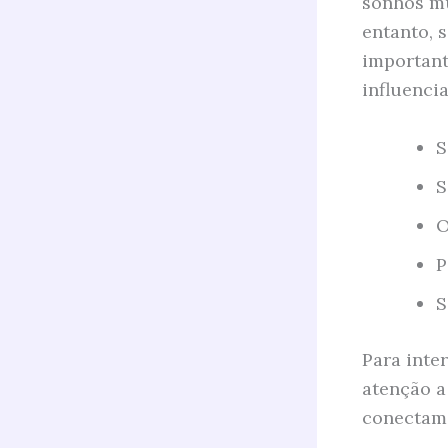
sonhos mu
entanto, 
important
influenci
S
S
O
P
S
Para inte
atenção a
conectam 