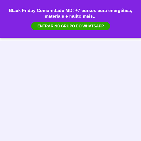
Ir
Black Friday Comunidade MD: +7 cursos cura energética,
para
materiais e muito mais...
Mai
o
ENTRAR NO GRUPO DO WHATSAPP
conteúdo
Men