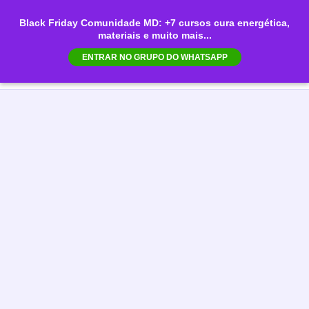
Ir
Black Friday Comunidade MD: +7 cursos cura energética,
para
materiais e muito mais...
Mai
o
ENTRAR NO GRUPO DO WHATSAPP
conteúdo
Men