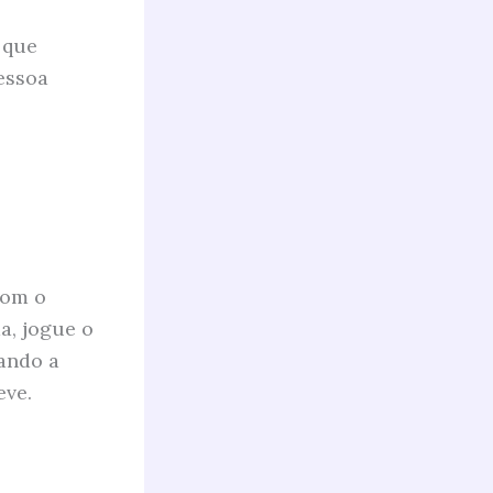
 que
essoa
com o
a, jogue o
ando a
eve.