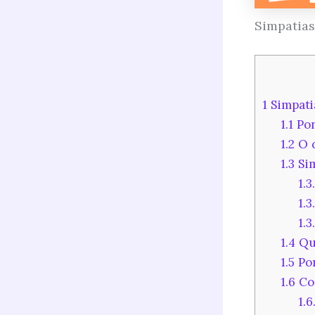
Simpatias
1
Simpatia
1.1
Pon
1.2
O q
1.3
Sim
1.3
1.3
1.3
1.4
Qua
1.5
Por
1.6
Co
1.6