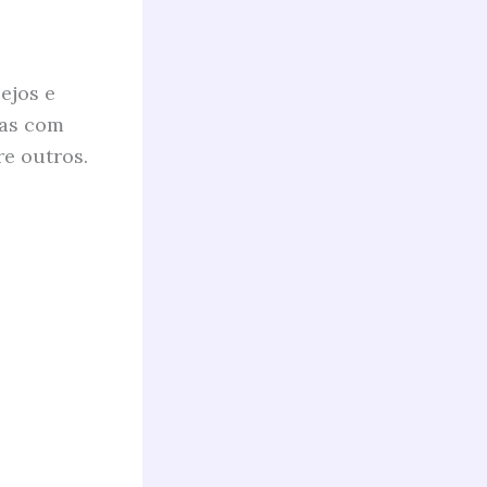
ejos e
das com
re outros.