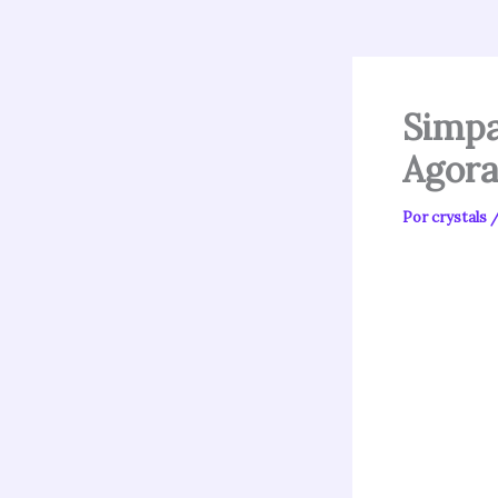
Simpa
Agora
Por
crystals