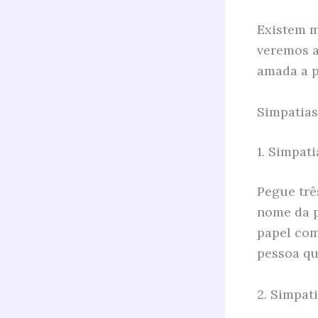
Existem m
veremos a
amada a p
Simpatias
1. Simpat
Pegue trê
nome da p
papel com
pessoa qu
2. Simpat