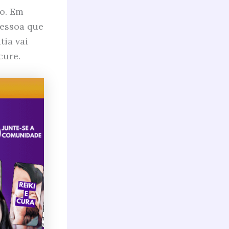
o. Em
pessoa que
tia vai
cure.