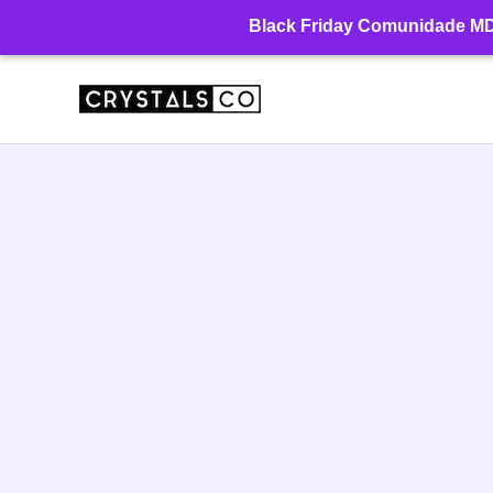
Ir
Black Friday Comunidade MD: 
para
o
conteúdo