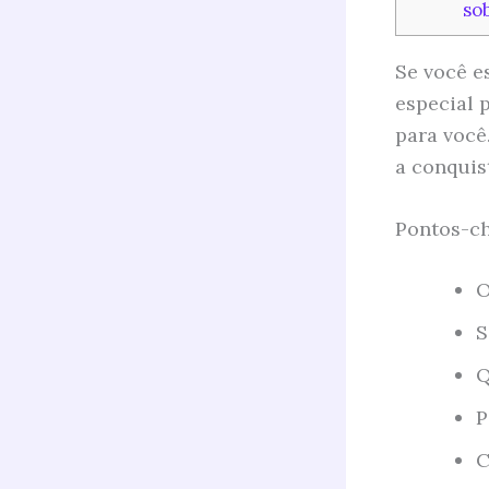
so
Se você e
especial p
para você
a conquis
Pontos-ch
O
S
Q
P
C