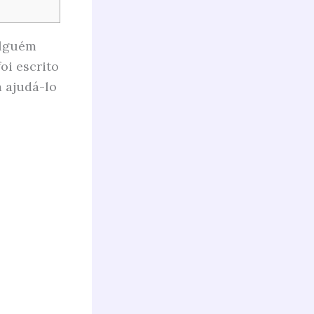
alguém
oi escrito
m ajudá-lo