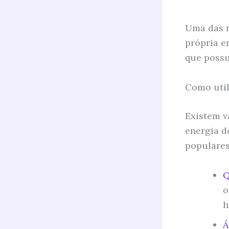
Uma das m
própria e
que possu
Como util
Existem v
energia d
populares
Q
o
h
Á