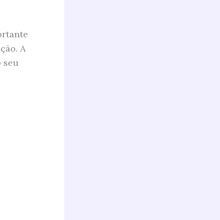
ortante
ção. A
o seu