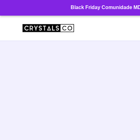
Ir
Black Friday Comunidade MD: 
para
o
conteúdo