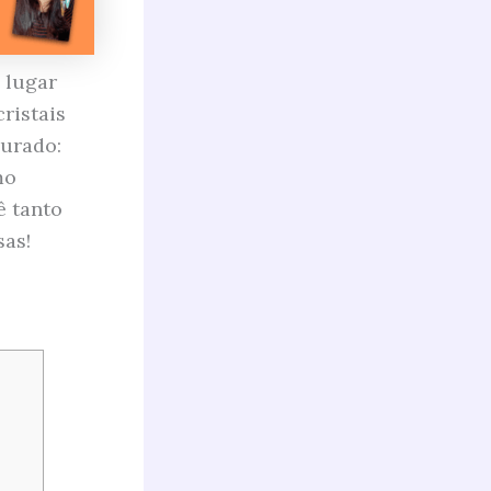
o lugar
ristais
curado:
mo
ê tanto
sas!