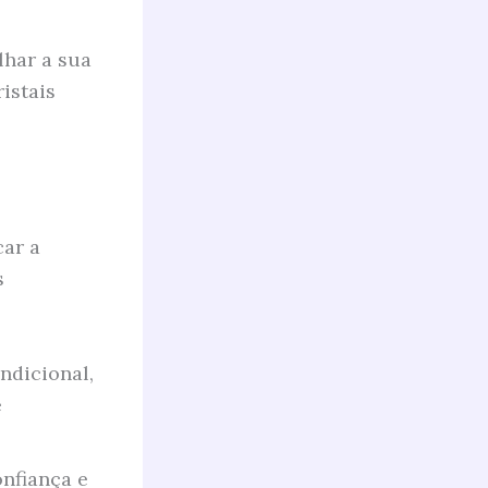
lhar a sua
istais
car a
s
ndicional,
e
onfiança e