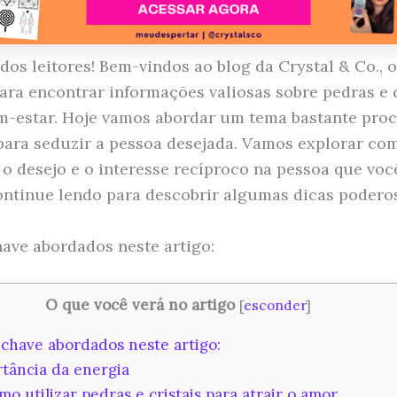
idos leitores! Bem-vindos ao blog da Crystal & Co., 
para encontrar informações valiosas sobre pedras e c
m-estar. Hoje vamos abordar um tema bastante pro
para seduzir a pessoa desejada. Vamos explorar co
 o desejo e o interesse recíproco na pessoa que voc
ontinue lendo para descobrir algumas dicas podero
ave abordados neste artigo:
O que você verá no artigo
[
esconder
]
chave abordados neste artigo:
tância da energia
o utilizar pedras e cristais para atrair o amor