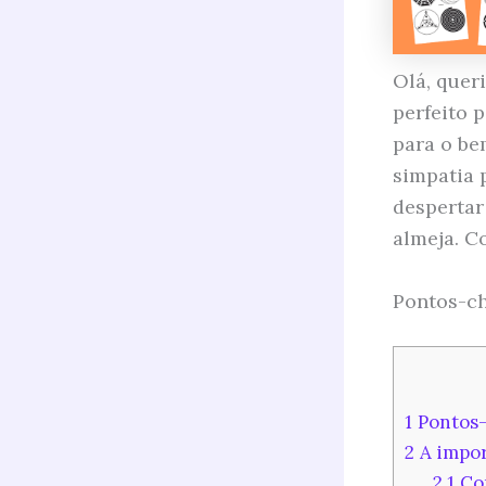
Olá, quer
perfeito 
para o be
simpatia 
despertar
almeja. C
Pontos-ch
1
Pontos-
2
A impor
2.1
Com