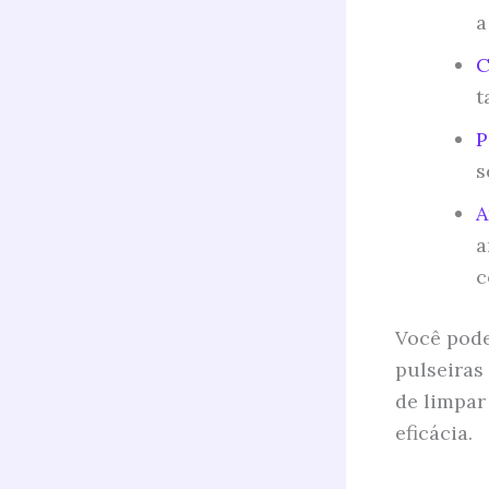
a
C
t
P
s
A
a
c
Você pode
pulseiras
de limpar
eficácia.