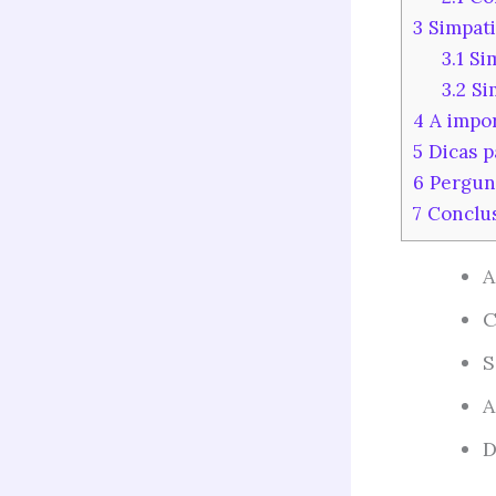
3
Simpati
3.1
Sim
3.2
Si
4
A impor
5
Dicas p
6
Pergunt
7
Conclu
A
C
S
A
D