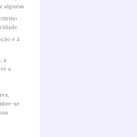
ar alguém.
citrino
icidade.
ição e à
, a
cer a
res,
embre-se
sua