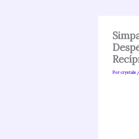
Simpa
Despe
Recíp
Por
crystals