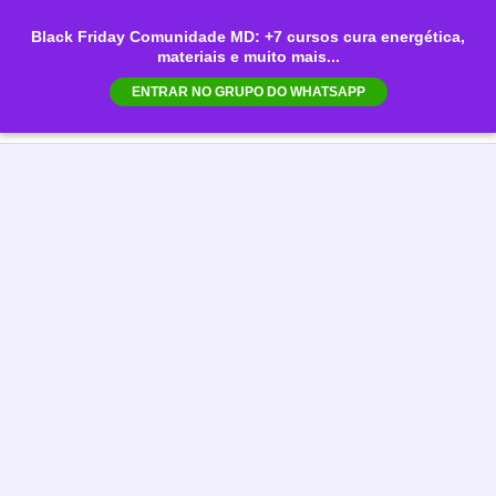
Ir
Black Friday Comunidade MD: +7 cursos cura energética,
para
materiais e muito mais...
Mai
o
ENTRAR NO GRUPO DO WHATSAPP
conteúdo
Men