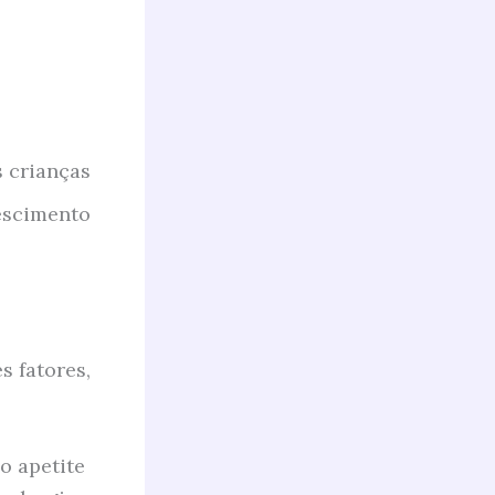
s crianças
escimento
s fatores,
o apetite