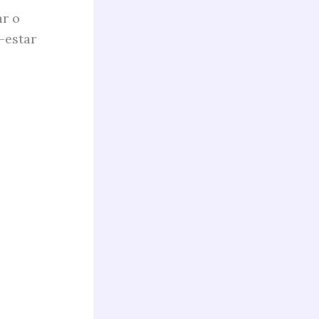
ar o
-estar