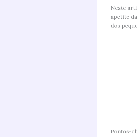
Neste art
apetite d
dos peque
Pontos-ch