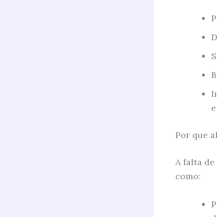
P
D
S
B
I
e
Por que a
A falta de
como:
P