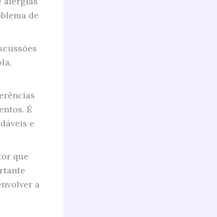
 alergias
oblema de
iscussões
la,
erências
entos. É
dáveis e
tor que
ortante
envolver a