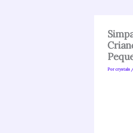
Simpa
Crian
Pequ
Por
crystals