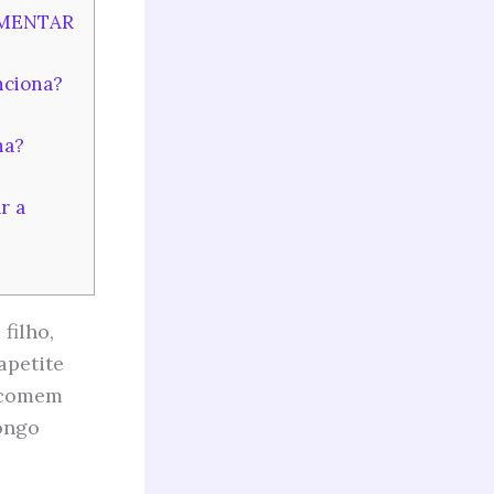
AUMENTAR
nciona?
na?
r a
filho,
apetite
e comem
ongo