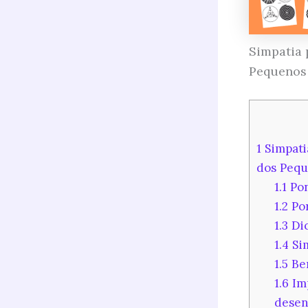
Simpatia 
Pequenos
1
Simpati
dos Peq
1.1
Pon
1.2
Por
1.3
Dic
1.4
Sim
1.5
Ben
1.6
Imp
desen