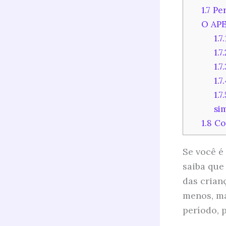
1.7
Per
O AP
1.7.
1.7
1.7
1.7
1.7
si
1.8
Co
Se você é
saiba que
das crian
menos, ma
período, 