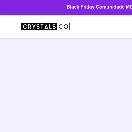
Ir
Black Friday Comunidade MD: 
para
o
conteúdo