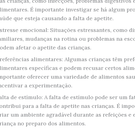
as crianças, como infecções, problemas digestivos e
limentares. É importante investigar se há algum pr
aúde que esteja causando a falta de apetite.
stresse emocional: Situações estressantes, como d
amiliares, mudanças na rotina ou problemas na esco
odem afetar o apetite das crianças.
referências alimentares: Algumas crianças têm pref
limentares específicas e podem recusar certos alim
mportante oferecer uma variedade de alimentos sau
ncentivar a experimentação.
alta de estímulo: A falta de estímulo pode ser um fa
ontribui para a falta de apetite nas crianças. É imp
riar um ambiente agradável durante as refeições e 
riança no preparo dos alimentos.