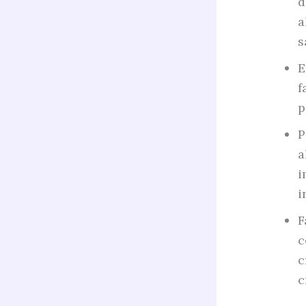
d
a
s
E
f
p
P
a
i
i
F
c
c
c