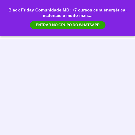
Ir
Black Friday Comunidade MD: +7 cursos cura energética,
para
materiais e muito mais...
Mai
o
ENTRAR NO GRUPO DO WHATSAPP
conteúdo
Men