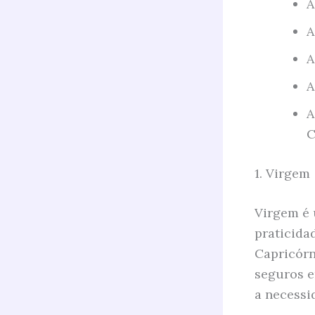
A
A
A
A
A
C
1. Virgem
Virgem é 
praticida
Capricórn
seguros e
a necessi