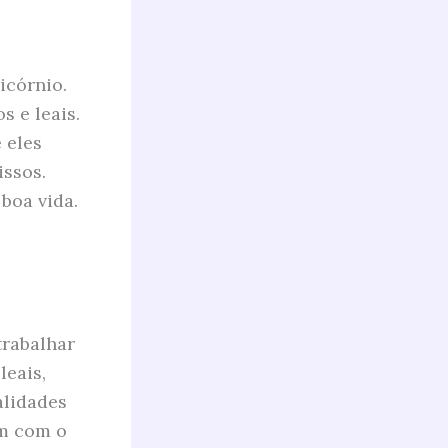
icórnio.
 e leais.
 eles
ssos.
boa vida.
trabalhar
eais,
alidades
um com o