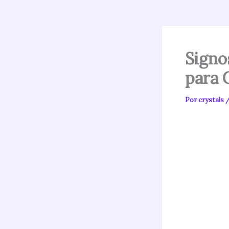
Signo
para 
Por
crystals