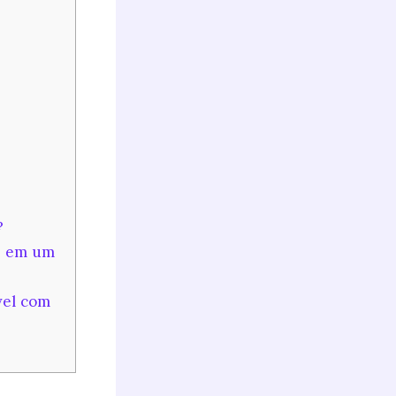
?
te em um
vel com