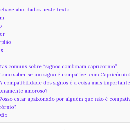
chave abordados neste texto:
em
o
er
rpião
es
as comuns sobre “signos combinam capricornio”
Como saber se um signo é compatível com Capricórnio
A compatibilidade dos signos é a coisa mais importan
ionamento amoroso?
Posso estar apaixonado por alguém que não é compatí
córnio?
são