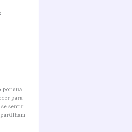
s
s
o por sua
ecer para
se sentir
mpartilham