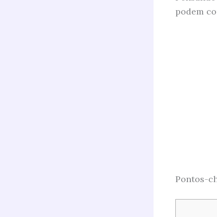
podem co
Pontos-ch