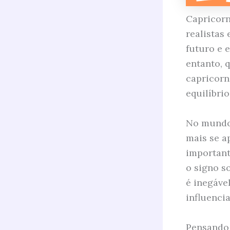
Capricorn
realistas
futuro e 
entanto, 
capricorn
equilíbrio
No mundo 
mais se a
important
o signo so
é inegáve
influenci
Pensando 