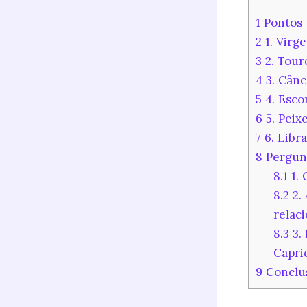
1
Pontos-
2
1. Virg
3
2. Tour
4
3. Cânc
5
4. Esco
6
5. Peix
7
6. Libra
8
Pergunt
8.1
1. 
8.2
2. 
relac
8.3
3. 
Capri
9
Conclu