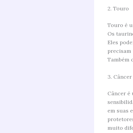
2. Touro
Touro é u
Os taurin
Eles pode
precisam 
Também co
3. Câncer
Câncer é 
sensibili
em suas e
protetore
muito dif