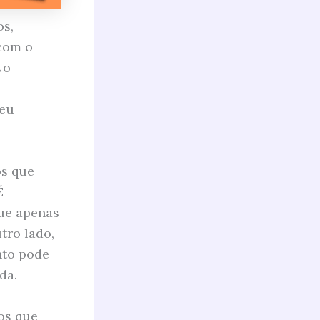
os,
 com o
No
seu
os que
É
que apenas
tro lado,
nto pode
da.
os que