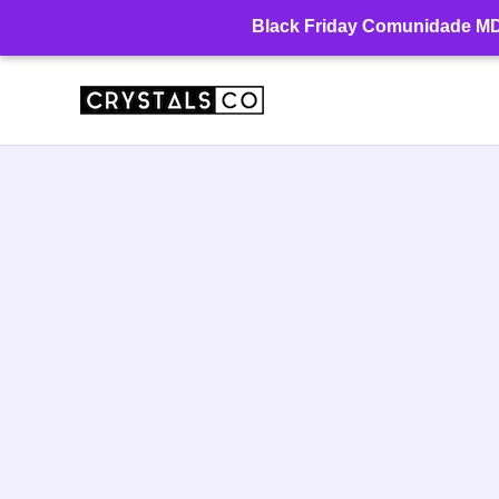
Ir
Black Friday Comunidade MD: 
para
o
conteúdo