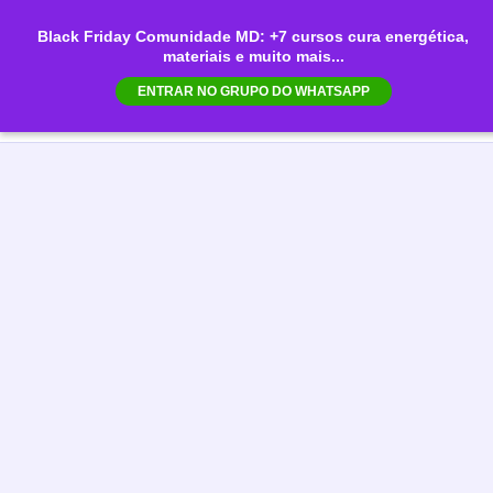
Ir
Black Friday Comunidade MD: +7 cursos cura energética,
para
materiais e muito mais...
Mai
o
ENTRAR NO GRUPO DO WHATSAPP
conteúdo
Men