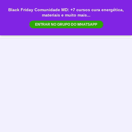
Ir
Black Friday Comunidade MD: +7 cursos cura energética,
para
materiais e muito mais...
Mai
o
ENTRAR NO GRUPO DO WHATSAPP
conteúdo
Men