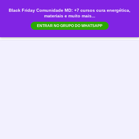
Ir
Black Friday Comunidade MD: +7 cursos cura energética,
para
materiais e muito mais...
Mai
o
ENTRAR NO GRUPO DO WHATSAPP
conteúdo
Men