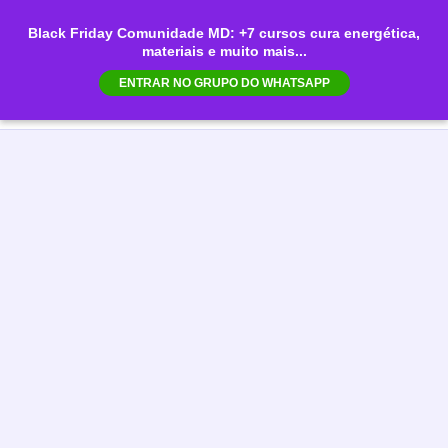
Ir
Black Friday Comunidade MD: +7 cursos cura energética,
para
materiais e muito mais...
Mai
o
ENTRAR NO GRUPO DO WHATSAPP
conteúdo
Men