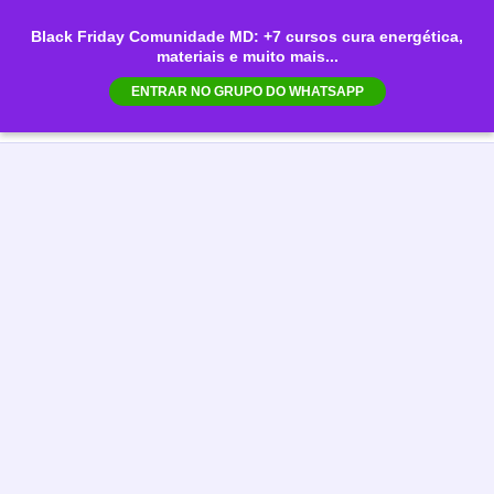
Ir
Black Friday Comunidade MD: +7 cursos cura energética,
para
materiais e muito mais...
Mai
o
ENTRAR NO GRUPO DO WHATSAPP
conteúdo
Men