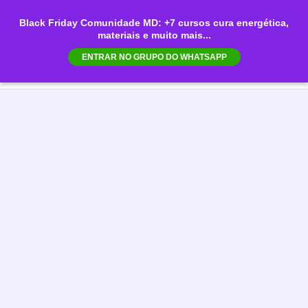
Ir
Black Friday Comunidade MD: +7 cursos cura energética,
para
materiais e muito mais...
Mai
o
ENTRAR NO GRUPO DO WHATSAPP
conteúdo
Men