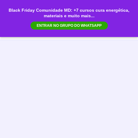
Ir
Black Friday Comunidade MD: +7 cursos cura energética,
para
materiais e muito mais...
Mai
o
ENTRAR NO GRUPO DO WHATSAPP
conteúdo
Men