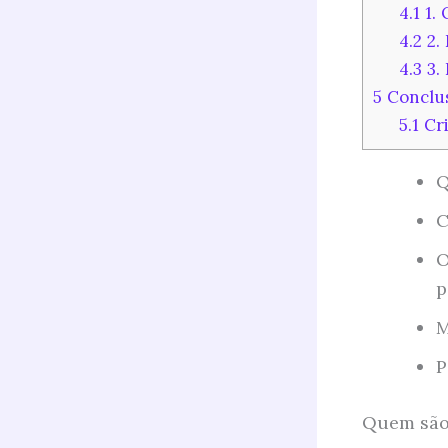
4.1
1. 
4.2
2. 
4.3
3. 
5
Conclu
5.1
Cri
Q
C
O
p
M
P
Quem são