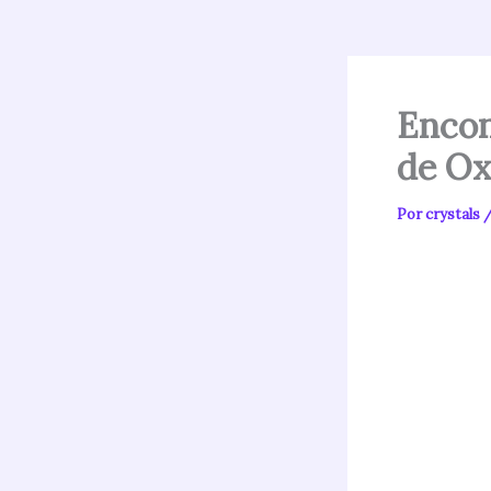
Encon
de O
Por
crystals