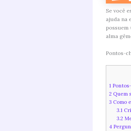
Se você e
ajuda na 
possuem u
alma gêm
Pontos-ch
1
Pontos-
2
Quem sã
3
Como el
3.1
Cri
3.2
Med
4
Pergunt