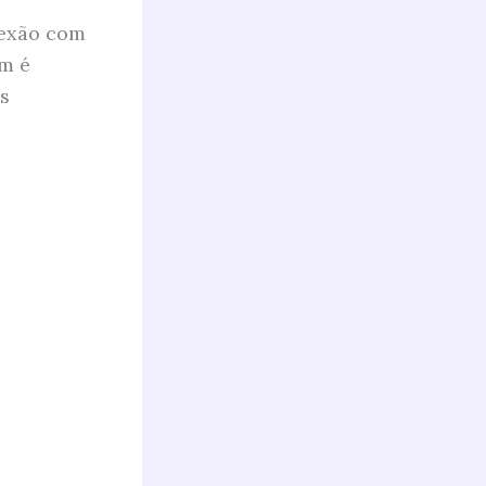
nexão com
um é
as