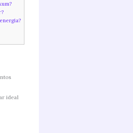
Oxum?
r?
 energia?
entos
ar ideal