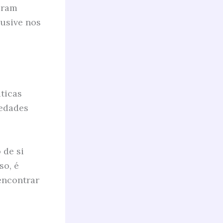
uram
lusive nos
ticas
iedades
 de si
so, é
encontrar