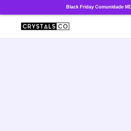
Ir
Black Friday Comunidade MD: 
para
o
conteúdo