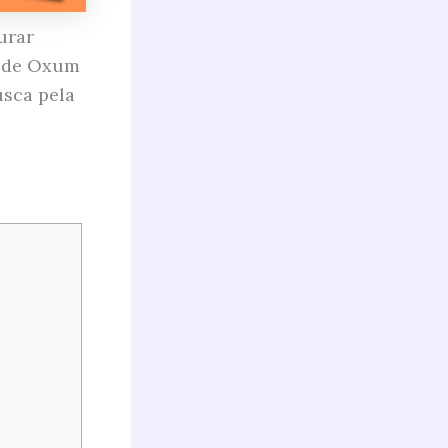
urar
as de Oxum
usca pela