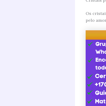
Cristais 
Os crista
pelo amor