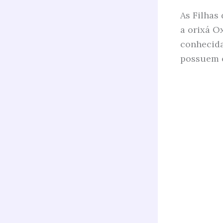
As Filha
a orixá O
conhecida
possuem e