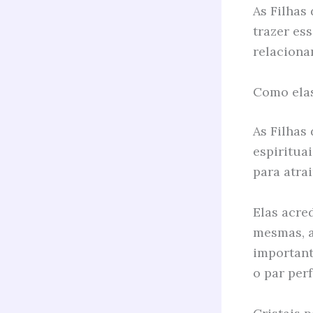
As Filhas
trazer es
relacion
Como ela
As Filhas
espiritua
para atra
Elas acre
mesmas, a
important
o par perf