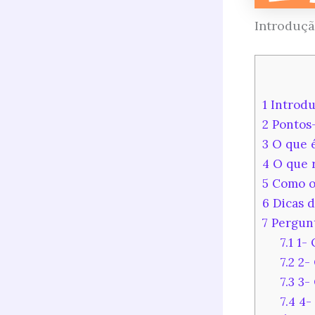
Introduç
1
Introdu
2
Pontos-
3
O que é
4
O que r
5
Como o 
6
Dicas d
7
Pergunt
7.1
1- 
7.2
2- 
7.3
3- 
7.4
4- 