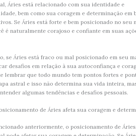
al, Áries está relacionado com sua identidade e
lidade, bem como sua coragem e determinação em 
tivos. Se Áries está forte e bem posicionado no seu
ocê é naturalmente corajoso e confiante em suas açõ
o, se Áries está fraco ou mal posicionado em seu ma
car desafios em relação à sua autoconfiança e cora
e lembrar que todo mundo tem pontos fortes e pont
pa astral e isso não determina sua vida inteira, ma
entender algumas tendências e desafios pessoais.
sicionamento de Áries afeta sua coragem e deter
ionado anteriormente, o posicionamento de Áries
al pode afetar sua coragem e determinação. Se Árie