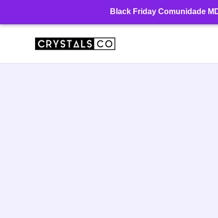
Ir
Black Friday Comunidade MD: 
para
o
conteúdo