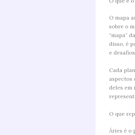
O que é o
O mapa as
sobre o m
“mapa” da
disso, é 
e desafios
Cada plan
aspectos 
deles em 
represent
O que rep
Áries é o