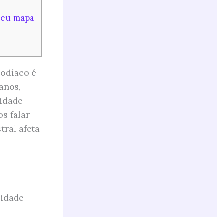
meu mapa
zodíaco é
anos,
lidade
s falar
tral afeta
lidade