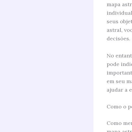
mapa astr
individua
seus obje
astral, v
decisões.
No entant
pode indi
important
em seu ma
ajudar a 
Como o po
Como menc
mapa astr