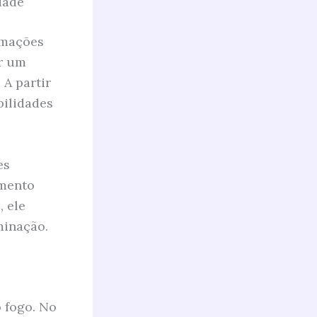
dade
rmações
ar um
A partir
bilidades
es
amento
, ele
minação.
o fogo. No