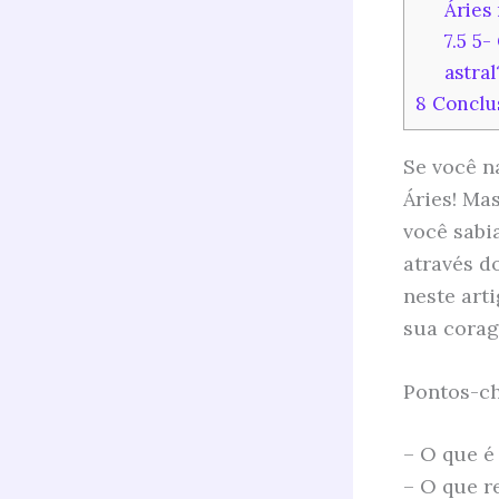
Áries
7.5
5- 
astral
8
Conclu
Se você n
Áries! Ma
você sabi
através d
neste art
sua corag
Pontos-ch
– O que é
– O que r