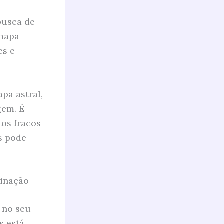
busca de
 mapa
es e
pa astral,
gem. É
os fracos
s pode
minação
 no seu
s está