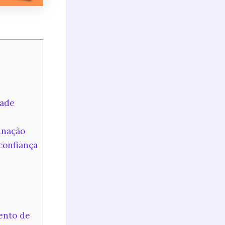
dade
inação
confiança
ento de