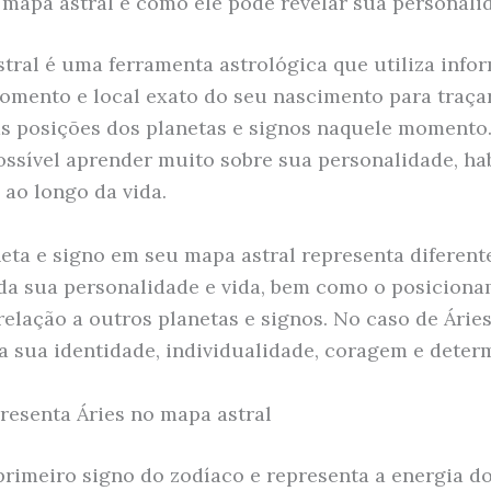
 mapa astral e como ele pode revelar sua personali
tral é uma ferramenta astrológica que utiliza info
omento e local exato do seu nascimento para traç
s posições dos planetas e signos naquele momento. 
possível aprender muito sobre sua personalidade, ha
 ao longo da vida.
eta e signo em seu mapa astral representa diferent
da sua personalidade e vida, bem como o posicion
relação a outros planetas e signos. No caso de Áries
a sua identidade, individualidade, coragem e deter
resenta Áries no mapa astral
 primeiro signo do zodíaco e representa a energia d