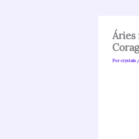
Áries
Cora
Por
crystals