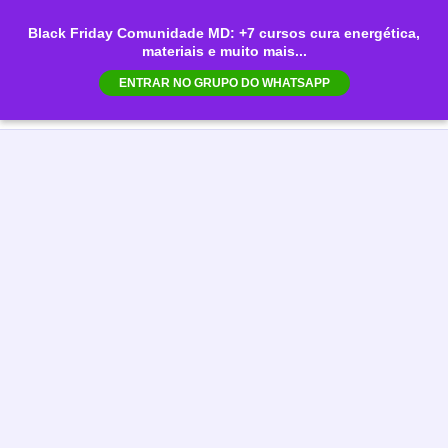
Ir
Black Friday Comunidade MD: +7 cursos cura energética,
para
materiais e muito mais...
Mai
o
ENTRAR NO GRUPO DO WHATSAPP
conteúdo
Men