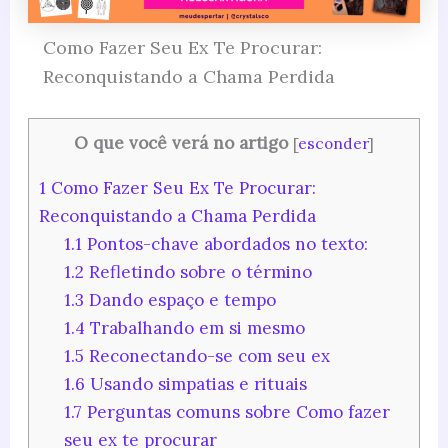
Como Fazer Seu Ex Te Procurar:
Reconquistando a Chama Perdida
O que você verá no artigo
[
esconder
]
1
Como Fazer Seu Ex Te Procurar:
Reconquistando a Chama Perdida
1.1
Pontos-chave abordados no texto:
1.2
Refletindo sobre o término
1.3
Dando espaço e tempo
1.4
Trabalhando em si mesmo
1.5
Reconectando-se com seu ex
1.6
Usando simpatias e rituais
1.7
Perguntas comuns sobre Como fazer
seu ex te procurar