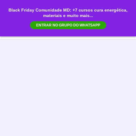
Ir
Black Friday Comunidade MD: +7 cursos cura energética,
para
materiais e muito mais...
Mai
o
ENTRAR NO GRUPO DO WHATSAPP
conteúdo
Men