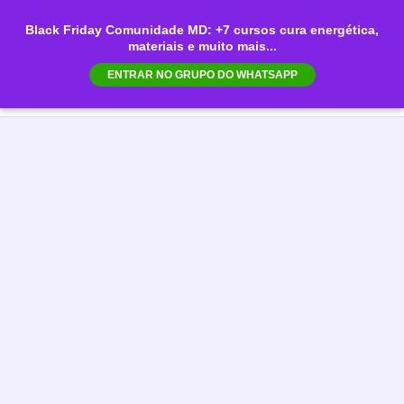
Ir
Black Friday Comunidade MD: +7 cursos cura energética,
para
materiais e muito mais...
Mai
o
ENTRAR NO GRUPO DO WHATSAPP
conteúdo
Men