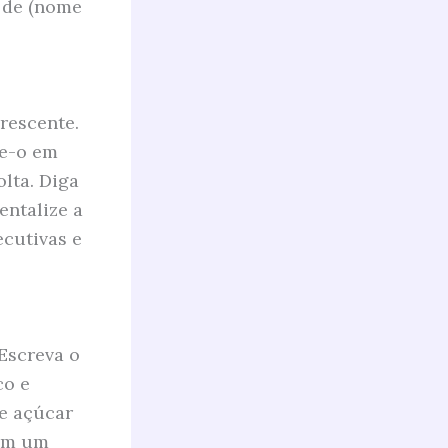
o de (nome
rescente.
fe-o em
olta. Diga
entalize a
ecutivas e
Escreva o
co e
e açúcar
 em um