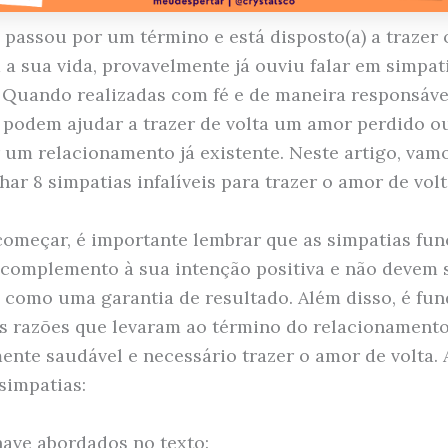
á passou por um término e está disposto(a) a trazer
a a sua vida, provavelmente já ouviu falar em simpat
s. Quando realizadas com fé e de maneira responsável
 podem ajudar a trazer de volta um amor perdido o
r um relacionamento já existente. Neste artigo, vam
ar 8 simpatias infalíveis para trazer o amor de volt
começar, é importante lembrar que as simpatias fu
omplemento à sua intenção positiva e não devem 
s como uma garantia de resultado. Além disso, é fu
as razões que levaram ao término do relacionamento
mente saudável e necessário trazer o amor de volta. 
simpatias:
ave abordados no texto: