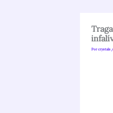
Traga
infalí
Por
crystals