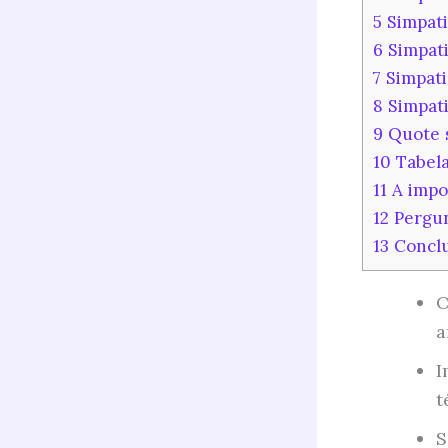
5
Simpati
6
Simpati
7
Simpati
8
Simpati
9
Quote s
10
Tabela
11
A impor
12
Pergun
13
Concl
O
a
I
t
S