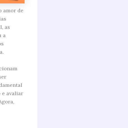
 o amor de
ias
, as
u a
os
a.
ncionam
ser
ndamental
 e avaliar
Agora,