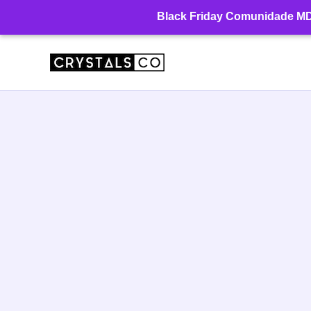
Ir
Black Friday Comunidade MD: 
para
o
conteúdo