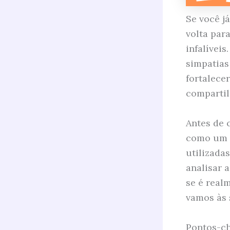
Se você j
volta par
infalívei
simpatias
fortalece
compartilh
Antes de 
como um c
utilizada
analisar 
se é real
vamos às 
Pontos-ch