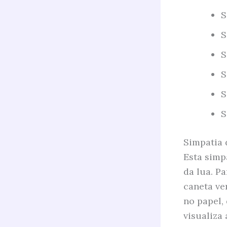
S
S
S
S
S
S
Simpatia 
Esta simp
da lua. P
caneta ve
no papel,
visualiza