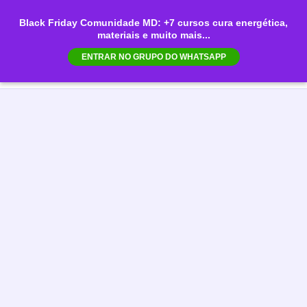
Ir
Black Friday Comunidade MD: +7 cursos cura energética,
para
materiais e muito mais...
Mai
o
ENTRAR NO GRUPO DO WHATSAPP
conteúdo
Men