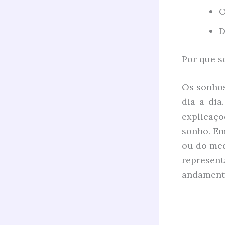
O
D
Por que s
Os sonhos
dia-a-dia
explicaçõ
sonho. Em
ou do med
represent
andament