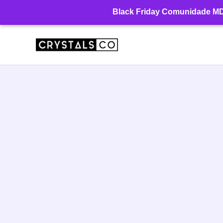
Ir
Black Friday Comunidade MD: 
para
o
conteúdo