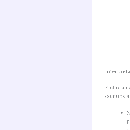
Interpret
Embora ca
comuns as
N
p
e