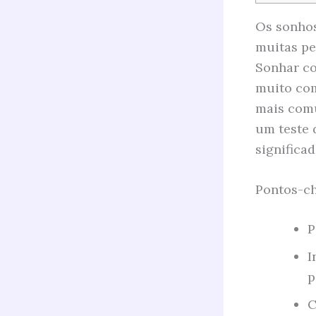
Os sonhos
muitas pe
Sonhar co
muito com
mais comu
um teste 
significad
Pontos-ch
P
I
p
C