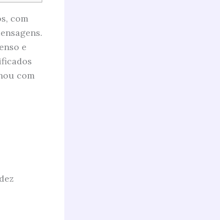
os, com
mensagens.
enso e
ificados
nhou com
idez