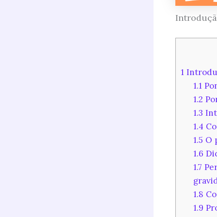
Introduç
1
Introdu
1.1
Pon
1.2
Por
1.3
Int
1.4
Com
1.5
O p
1.6
Dic
1.7
Per
gravi
1.8
Co
1.9
Pro