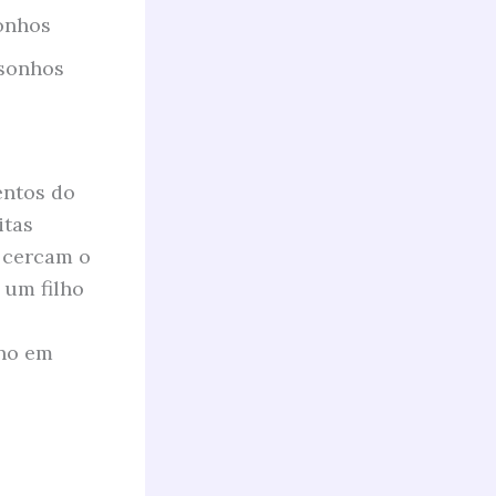
sonhos
 sonhos
entos do
itas
 cercam o
 um filho
ano em