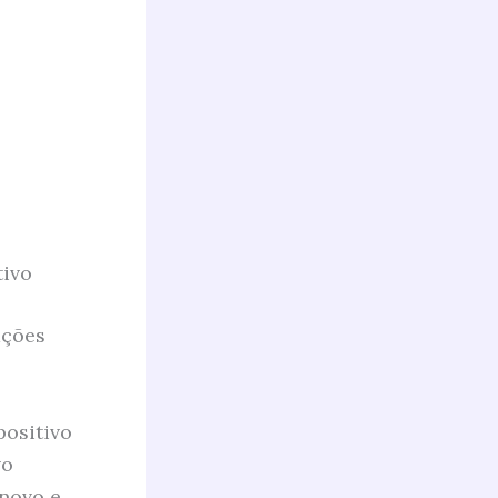
tivo
ações
positivo
vo
novo e