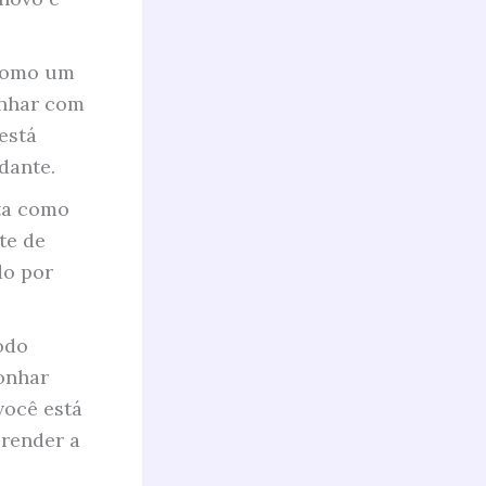
 como um
onhar com
está
dante.
ta como
te de
do por
odo
onhar
você está
render a