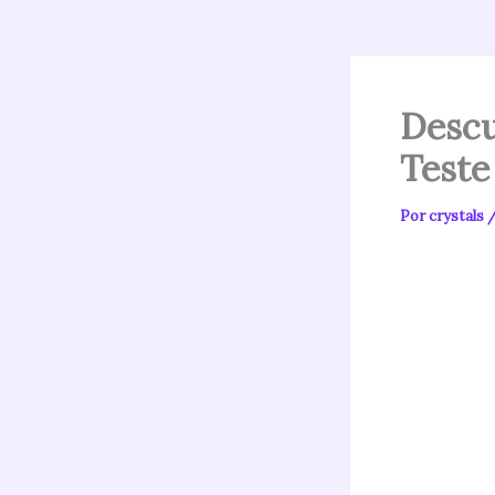
Descu
Teste
Por
crystals