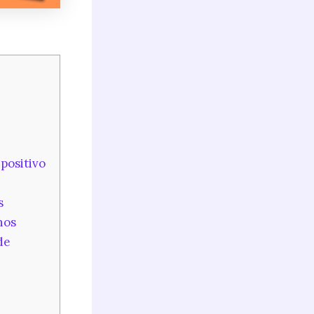
positivo
s
hos
de