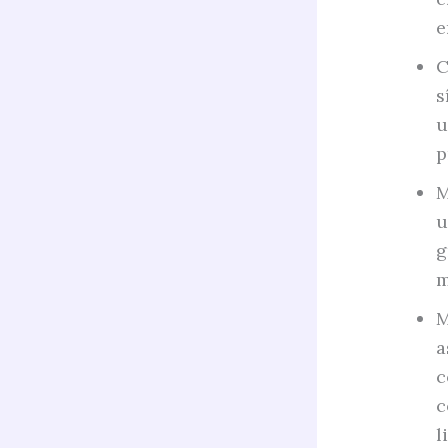
e
C
s
u
p
M
u
g
m
M
a
c
c
l