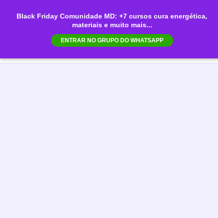
Ir
Black Friday Comunidade MD: +7 cursos cura energética,
para
materiais e muito mais...
Mai
o
ENTRAR NO GRUPO DO WHATSAPP
conteúdo
Men