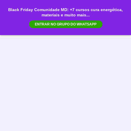
Ir
Black Friday Comunidade MD: +7 cursos cura energética,
para
materiais e muito mais...
Mai
o
ENTRAR NO GRUPO DO WHATSAPP
conteúdo
Men