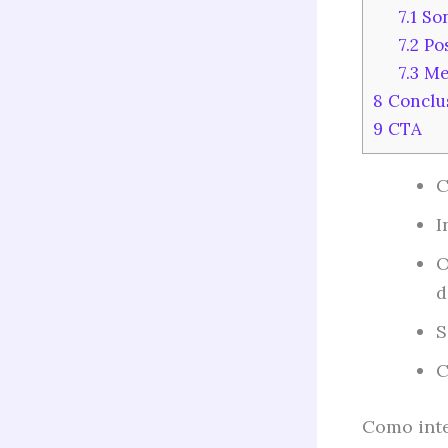
7.1
Son
7.2
Pos
7.3
Med
8
Conclu
9
CTA
C
I
O
d
S
C
Como inte