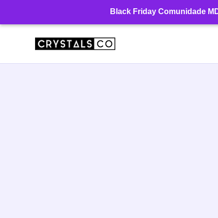
Ir
Black Friday Comunidade MD: 
para
o
conteúdo