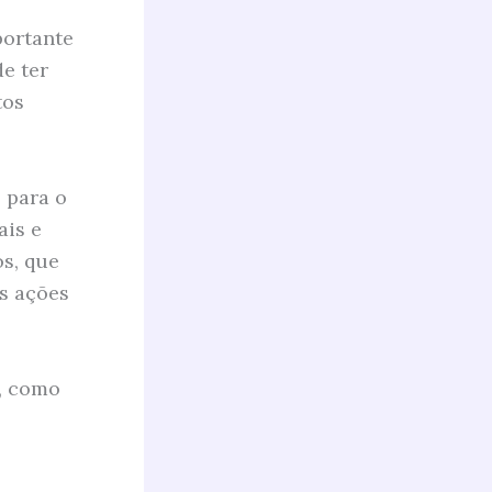
portante
e ter
tos
 para o
ais e
s, que
as ações
o, como