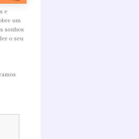
s e
sobre um
os sonhos
er o seu
eramos