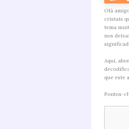
Olá amigo
cristais 
tema muit
nos deix
significad
Aqui, abo
decodific
que este a
Pontos-ch