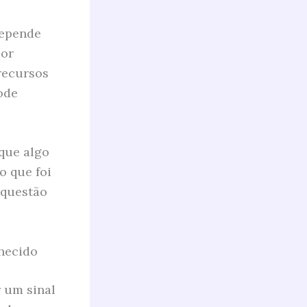
Depende
Por
recursos
ode
que algo
o que foi
 questão
hecido
 um sinal