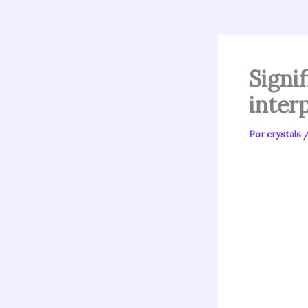
Signi
inter
Por
crystals