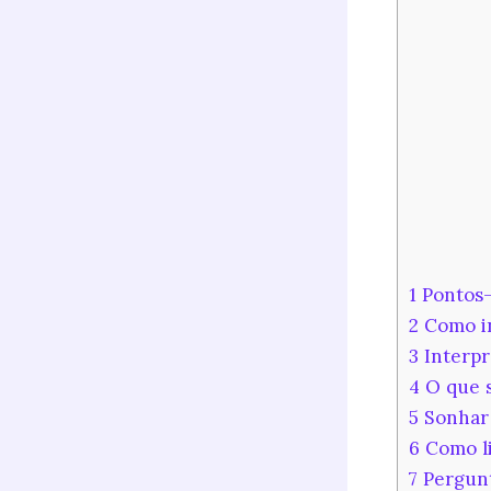
1
Pontos-
2
Como in
3
Interpr
4
O que s
5
Sonhar 
6
Como li
7
Pergunt