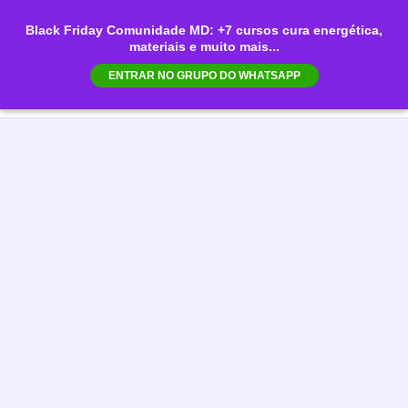
Ir
Black Friday Comunidade MD: +7 cursos cura energética,
para
materiais e muito mais...
Mai
o
ENTRAR NO GRUPO DO WHATSAPP
conteúdo
Men