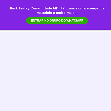
Ir
Black Friday Comunidade MD: +7 cursos cura energética,
para
materiais e muito mais...
Mai
o
ENTRAR NO GRUPO DO WHATSAPP
conteúdo
Men