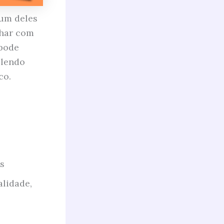
um deles
nhar com
 pode
 lendo
co.
s
lidade,