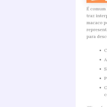
É comum 
traz inte
macaco po
represent
para desc
C
A
S
P
O
c