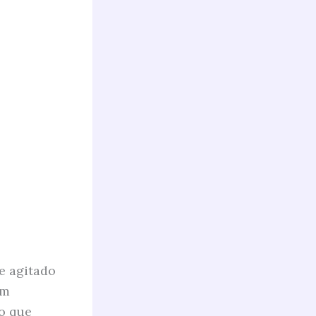
e agitado
om
o que