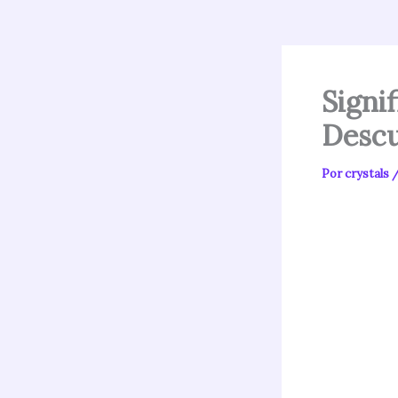
Signi
Descu
Por
crystals