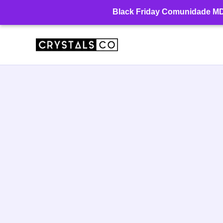
Ir
Black Friday Comunidade MD: 
para
o
conteúdo