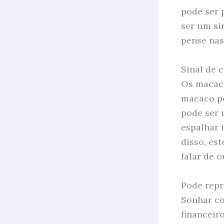
pode ser 
ser um si
pense nas
Sinal de 
Os macaco
macaco po
pode ser 
espalhar 
disso, es
falar de o
Pode repr
Sonhar c
financeir