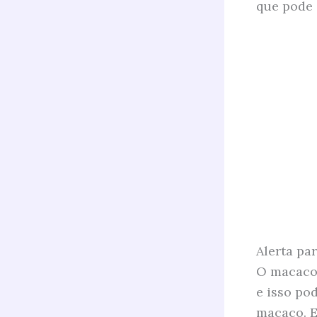
que pode 
Alerta pa
O macaco 
e isso po
macaco. E