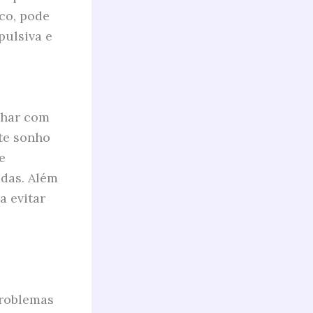
co, pode
pulsiva e
nhar com
ste sonho
e
adas. Além
a evitar
problemas