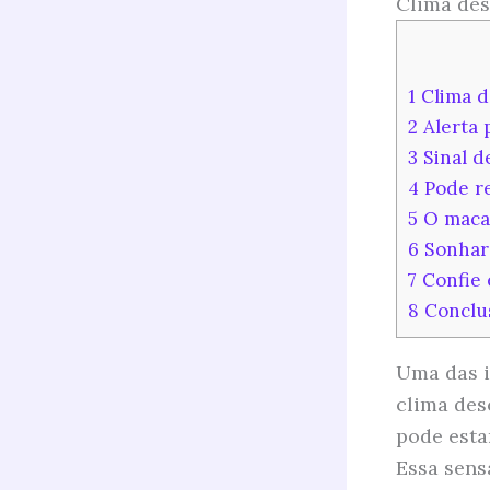
Clima des
1
Clima d
2
Alerta 
3
Sinal d
4
Pode re
5
O macac
6
Sonhar 
7
Confie 
8
Conclu
Uma das i
clima des
pode esta
Essa sens