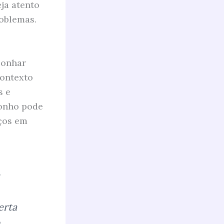
eja atento
roblemas.
sonhar
ontexto
s e
sonho pode
aços em
erta
m