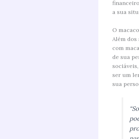
financeir
a sua sit
O macaco 
Além dos 
com macac
de sua pe
sociáveis
ser um le
sua perso
“So
pod
pro
par