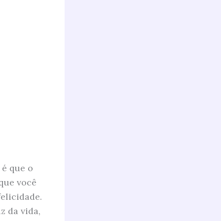
 é que o
 que você
elicidade.
z da vida,