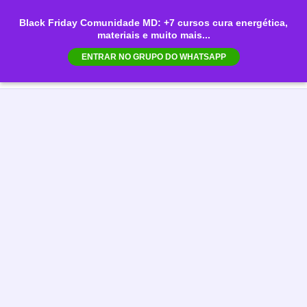
Ir
Black Friday Comunidade MD: +7 cursos cura energética,
para
materiais e muito mais...
Mai
o
ENTRAR NO GRUPO DO WHATSAPP
conteúdo
Men