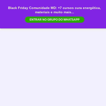
Ir
Black Friday Comunidade MD: +7 cursos cura energética,
para
materiais e muito mais...
Mai
o
ENTRAR NO GRUPO DO WHATSAPP
conteúdo
Men