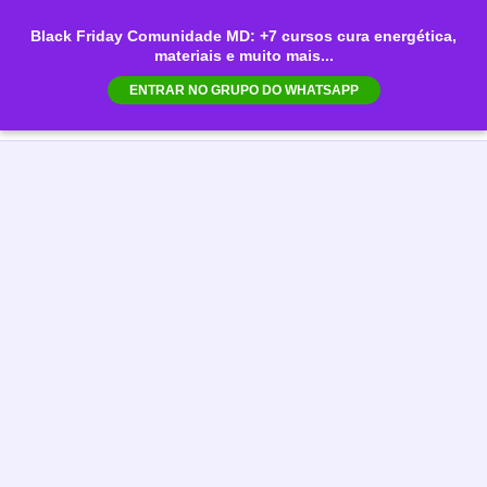
Ir
Black Friday Comunidade MD: +7 cursos cura energética,
para
materiais e muito mais...
Mai
o
ENTRAR NO GRUPO DO WHATSAPP
conteúdo
Men