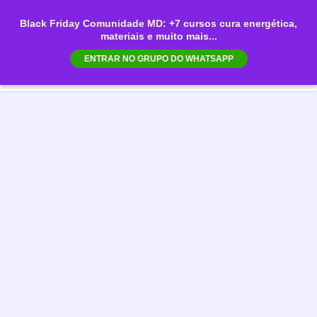
Ir
Black Friday Comunidade MD: +7 cursos cura energética,
para
materiais e muito mais...
Mai
o
ENTRAR NO GRUPO DO WHATSAPP
conteúdo
Men