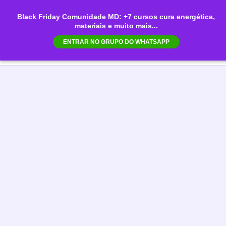
Ir
Black Friday Comunidade MD: +7 cursos cura energética,
para
materiais e muito mais...
Mai
o
ENTRAR NO GRUPO DO WHATSAPP
conteúdo
Men