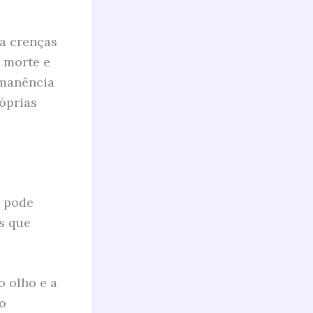
 a crenças
e morte e
rmanência
róprias
s pode
s que
o olho e a
o