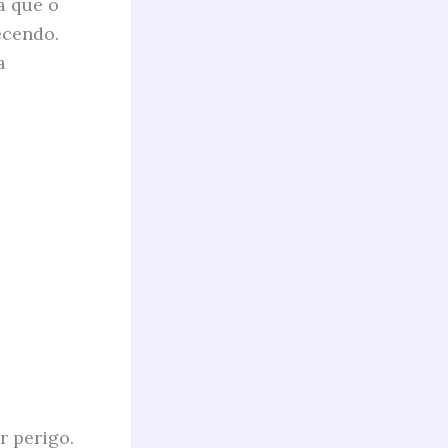
a que o
ecendo.
a
r perigo.