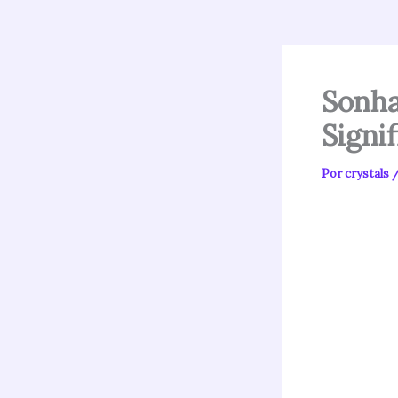
Sonha
Signi
Por
crystals