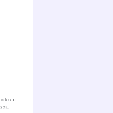
endo do
soa.