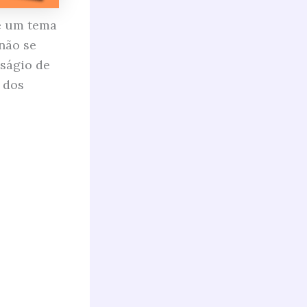
re um tema
não se
ságio de
l dos