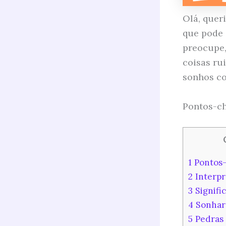
Olá, quer
que pode 
preocupe,
coisas ru
sonhos co
Pontos-ch
1
Pontos-
2
Interpr
3
Signifi
4
Sonhar 
5
Pedras 