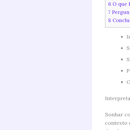
6
O que f
7
Pergunt
8
Conclu
I
S
S
P
O
Interpret
Sonhar co
contexto 