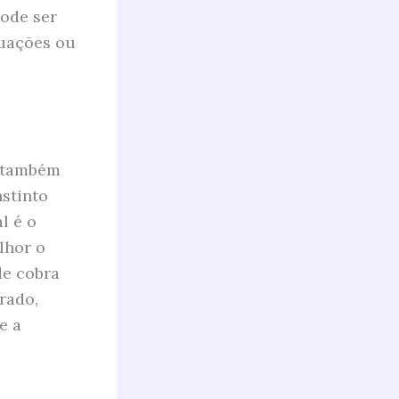
ode ser
tuações ou
s também
nstinto
l é o
lhor o
de cobra
rado,
e a