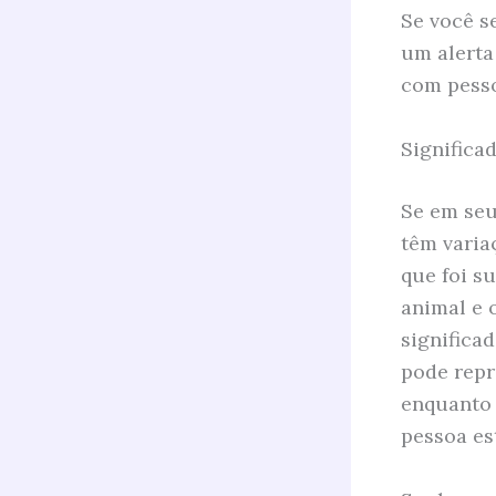
Se você s
um alerta
com pesso
Significa
Se em seu
têm varia
que foi s
animal e 
significa
pode repr
enquanto 
pessoa es