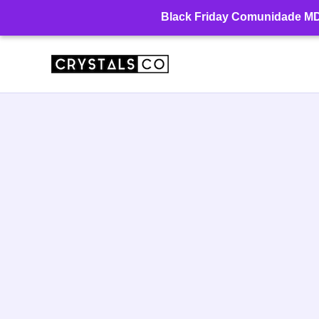
Ir
Black Friday Comunidade MD: 
para
o
conteúdo