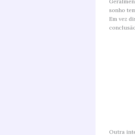
Geralment
sonho tem
Em vez di
conclusão
Outra int