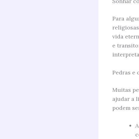
Sonhar co
Para algu
religiosa
vida eter
e transit
interpret
Pedras e 
Muitas pe
ajudar a 
podem ser
A
c