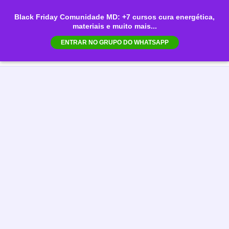
Ir
Black Friday Comunidade MD: +7 cursos cura energética,
para
materiais e muito mais...
Mai
o
ENTRAR NO GRUPO DO WHATSAPP
conteúdo
Men